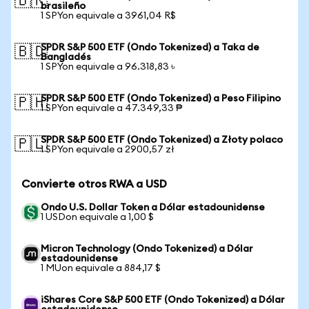
🇧🇷
brasileño
1 SPYon equivale a 3961,04 R$
SPDR S&P 500 ETF (Ondo Tokenized) a Taka de
🇧🇩
Bangladés
1 SPYon equivale a 96.318,83 ৳
SPDR S&P 500 ETF (Ondo Tokenized) a Peso Filipino
🇵🇭
1 SPYon equivale a 47.349,33 ₱
SPDR S&P 500 ETF (Ondo Tokenized) a Złoty polaco
🇵🇱
1 SPYon equivale a 2900,57 zł
Convierte otros RWA a USD
Ondo U.S. Dollar Token a Dólar estadounidense
1 USDon equivale a 1,00 $
Micron Technology (Ondo Tokenized) a Dólar
estadounidense
1 MUon equivale a 884,17 $
iShares Core S&P 500 ETF (Ondo Tokenized) a Dólar