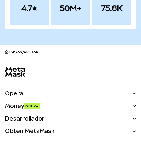
4.7
50M+
75.8K
SPYon/APLDon
Pie de página del sitio MetaMask
Operar
Canjear
Money
NUEVA
Predecir
NUEVA
Comprar
Desarrollador
Perps
NUEVA
Tarjeta
Ver los documentos
Obtén MetaMask
Activos del mundo real
mUSD
NUEVA
Panel
Obtén Metamask