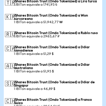
iShares Bitcoin Trust (Ondo Tokenized) a Lira turca
🇹🇷
1 IBITon equivale a 1741,93 ₺
iShares Bitcoin Trust (Ondo Tokenized) a Won
🇰🇷
surcoreano
1 IBITon equivale a 51.942,77 ₩
iShares Bitcoin Trust (Ondo Tokenized) a Rublo ruso
🇷🇺
1 IBITon equivale a 2963,67 ₽
iShares Bitcoin Trust (Ondo Tokenized) a Dólar
🇨🇦
canadiense
1 IBITon equivale a 51,29 $
iShares Bitcoin Trust (Ondo Tokenized) a Dólar
🇦🇺
australiano
1 IBITon equivale a 51,93 $
iShares Bitcoin Trust (Ondo Tokenized) a Dólar de
🇸🇬
Singapur
1 IBITon equivale a 46,89 $
iShares Bitcoin Trust (Ondo Tokenized) a Franco
🇨🇭
Suizo