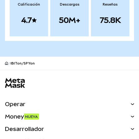
Calificación
Descargas
Reseñas
4.7
50M+
75.8K
IBITon/SPYon
Pie de página del sitio MetaMask
Operar
Canjear
Money
NUEVA
Predecir
NUEVA
Comprar
Desarrollador
Perps
NUEVA
Tarjeta
Ver los documentos