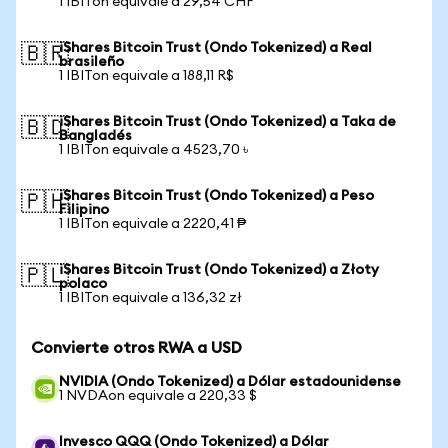
1 IBITon equivale a 29,54 CHF
iShares Bitcoin Trust (Ondo Tokenized) a Real
🇧🇷
brasileño
1 IBITon equivale a 188,11 R$
iShares Bitcoin Trust (Ondo Tokenized) a Taka de
🇧🇩
Bangladés
1 IBITon equivale a 4523,70 ৳
iShares Bitcoin Trust (Ondo Tokenized) a Peso
🇵🇭
Filipino
1 IBITon equivale a 2220,41 ₱
iShares Bitcoin Trust (Ondo Tokenized) a Złoty
🇵🇱
polaco
1 IBITon equivale a 136,32 zł
Convierte otros RWA a USD
NVIDIA (Ondo Tokenized) a Dólar estadounidense
1 NVDAon equivale a 220,33 $
Invesco QQQ (Ondo Tokenized) a Dólar