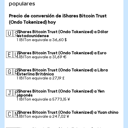
populares
Precio de conversión de iShares Bitcoin Trust
(Ondo Tokenized) hoy
iShares Bitcoin Trust (Ondo Tokenized) a Dólar
🇺🇸
estadounidense
1 IBITon equivale a 36,60 $
iShares Bitcoin Trust (Ondo Tokenized) a Euro
🇪🇺
1 IBITon equivale a 31,69 €
iShares Bitcoin Trust (Ondo Tokenized) a Libra
🇬🇧
Esterlina Británica
1 IBITon equivale a 27,19 £
iShares Bitcoin Trust (Ondo Tokenized) a Yen
🇯🇵
japonés
1 IBITon equivale a 5773,15 ¥
iShares Bitcoin Trust (Ondo Tokenized) a Yuan chino
🇨🇳
1 IBITon equivale a 247,02 ¥