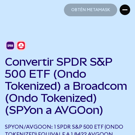
OBTÉN METAMASK
OBTÉN METAMASK
Convertir SPDR S&P
500 ETF (Ondo
Tokenized) a Broadcom
(Ondo Tokenized)
(SPYon a AVGOon)
SPYON/AVGOON: 1 SPDR S&P 500 ETF (ONDO
TOKENIZED) EQUIVALE A 1,8422 AVGOON