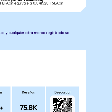
1 EFAon equivale a 0,341523 TSLAon
sa y cualquier otra marca registrada se
as
Reseñas
Descargar
+
75.8K