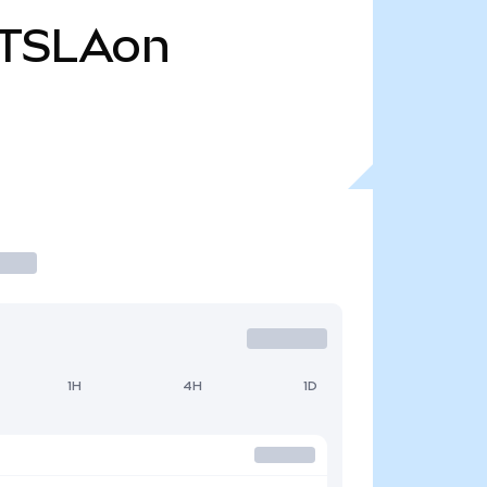
TSLAon
1H
4H
1D