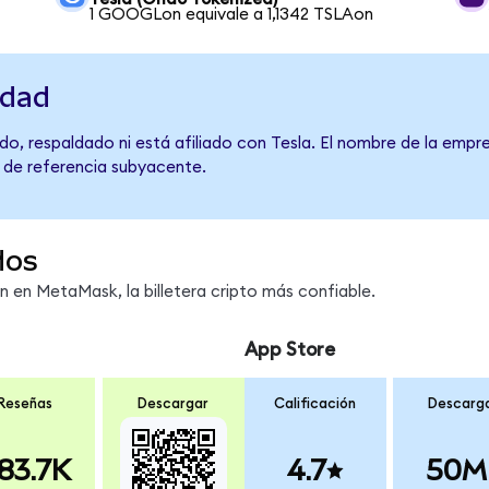
1 GOOGLon equivale a 1,1342 TSLAon
idad
o, respaldado ni está afiliado con Tesla. El nombre de la empre
o de referencia subyacente.
dos
en MetaMask, la billetera cripto más confiable.
App Store
Reseñas
Descargar
Calificación
Descarg
83.7K
4.7
50M