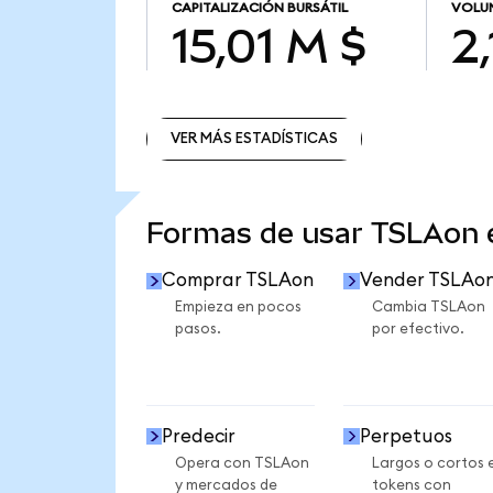
CAPITALIZACIÓN BURSÁTIL
VOLUM
15,01 M $
2
VER MÁS ESTADÍSTICAS
VER MÁS ESTADÍSTICAS
Formas de usar TSLAon
Comprar TSLAon
Vender TSLAo
Empieza en pocos
Cambia TSLAon
pasos.
por efectivo.
Predecir
Perpetuos
Opera con TSLAon
Largos o cortos 
y mercados de
tokens con