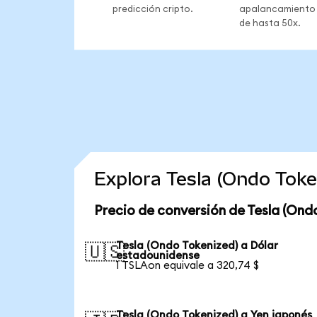
predicción cripto.
apalancamiento
de hasta 50x.
Explora Tesla (Ondo Tok
Precio de conversión de Tesla (Ond
Tesla (Ondo Tokenized) a Dólar
🇺🇸
estadounidense
1 TSLAon equivale a 320,74 $
Tesla (Ondo Tokenized) a Yen japonés