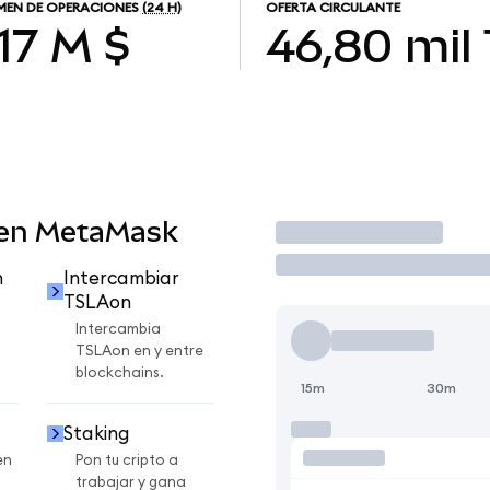
EN DE OPERACIONES
(24 H)
OFERTA CIRCULANTE
,17 M $
46,80 mil
 en MetaMask
Operar
n
Intercambiar
TSLAon
Intercambia
TSLAon en y entre
blockchains.
15m
30m
Staking
en
Pon tu cripto a
trabajar y gana