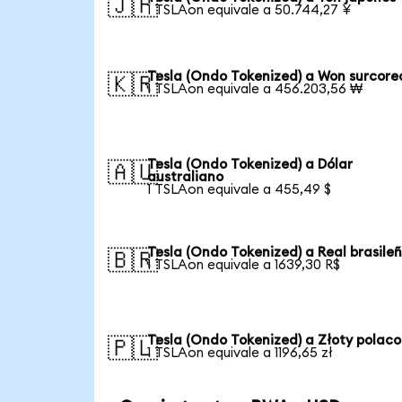
🇯🇵
1 TSLAon equivale a 50.744,27 ¥
Tesla (Ondo Tokenized) a Won surcor
🇰🇷
1 TSLAon equivale a 456.203,56 ₩
Tesla (Ondo Tokenized) a Dólar
🇦🇺
australiano
1 TSLAon equivale a 455,49 $
Tesla (Ondo Tokenized) a Real brasile
🇧🇷
1 TSLAon equivale a 1639,30 R$
Tesla (Ondo Tokenized) a Złoty polaco
🇵🇱
1 TSLAon equivale a 1196,65 zł