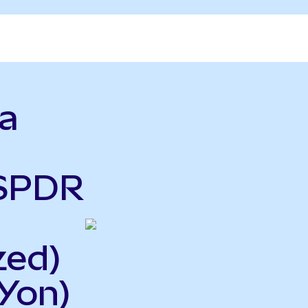
la
 SPDR
zed)
Yon)