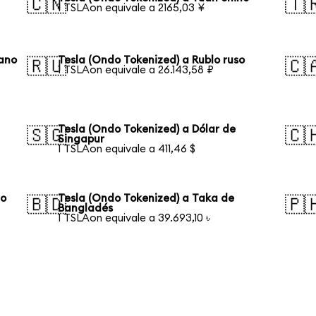
🇨🇳
🇹
1 TSLAon equivale a 2165,03 ¥
eano
Tesla (Ondo Tokenized) a Rublo ruso
🇷🇺
🇨
1 TSLAon equivale a 26.143,58 ₽
Tesla (Ondo Tokenized) a Dólar de
🇸🇬
🇨
Singapur
1 TSLAon equivale a 411,46 $
ño
Tesla (Ondo Tokenized) a Taka de
🇧🇩
🇵
Bangladés
1 TSLAon equivale a 39.693,10 ৳