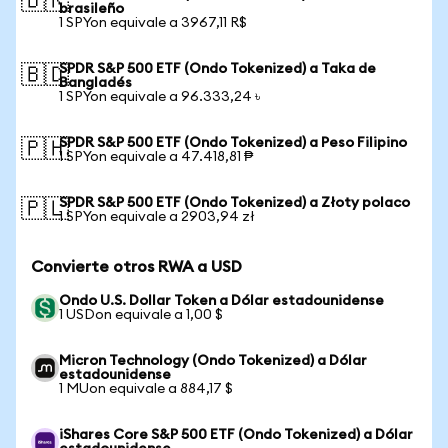
🇧🇷
brasileño
1 SPYon equivale a 3967,11 R$
SPDR S&P 500 ETF (Ondo Tokenized) a Taka de
🇧🇩
Bangladés
1 SPYon equivale a 96.333,24 ৳
SPDR S&P 500 ETF (Ondo Tokenized) a Peso Filipino
🇵🇭
1 SPYon equivale a 47.418,81 ₱
SPDR S&P 500 ETF (Ondo Tokenized) a Złoty polaco
🇵🇱
1 SPYon equivale a 2903,94 zł
Convierte otros RWA a USD
Ondo U.S. Dollar Token a Dólar estadounidense
1 USDon equivale a 1,00 $
Micron Technology (Ondo Tokenized) a Dólar
estadounidense
1 MUon equivale a 884,17 $
iShares Core S&P 500 ETF (Ondo Tokenized) a Dólar