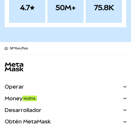
4.7
50M+
75.8K
SPYon/Fon
Pie de página del sitio MetaMask
Operar
Canjear
Money
NUEVA
Predecir
NUEVA
Comprar
Desarrollador
Perps
NUEVA
Tarjeta
Ver los documentos
Obtén MetaMask
Activos del mundo real
mUSD
NUEVA
Panel
Obtén Metamask