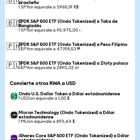
🇧🇷
brasileño
1 SPYon equivale a 3965,19 R$
SPDR S&P 500 ETF (Ondo Tokenized) a Taka de
🇧🇩
Bangladés
1 SPYon equivale a 95.975,00 ৳
SPDR S&P 500 ETF (Ondo Tokenized) a Peso Filipino
🇵🇭
1 SPYon equivale a 47.198,53 ₱
SPDR S&P 500 ETF (Ondo Tokenized) a Złoty polaco
🇵🇱
1 SPYon equivale a 2890,32 zł
Convierte otros RWA a USD
Ondo U.S. Dollar Token a Dólar estadounidense
1 USDon equivale a 1,00 $
Micron Technology (Ondo Tokenized) a Dólar
estadounidense
1 MUon equivale a 893,64 $
iShares Core S&P 500 ETF (Ondo Tokenized) a Dólar