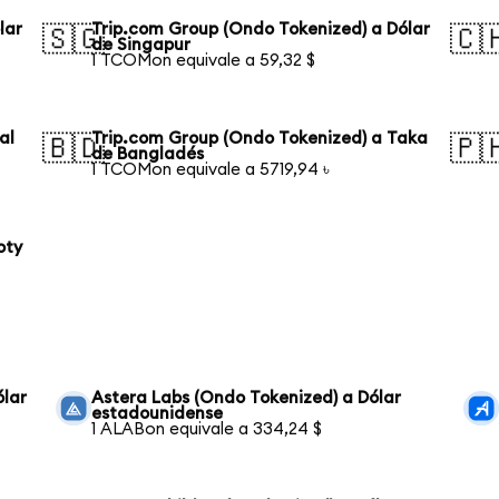
lar
Trip.com Group (Ondo Tokenized) a Dólar
🇸🇬
🇨
de Singapur
1 TCOMon equivale a 59,32 $
al
Trip.com Group (Ondo Tokenized) a Taka
🇧🇩
🇵
de Bangladés
1 TCOMon equivale a 5719,94 ৳
oty
ólar
Astera Labs (Ondo Tokenized) a Dólar
estadounidense
1 ALABon equivale a 334,24 $