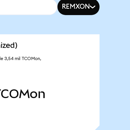
REMXON
ized)
 de 3,54 mil TCOMon,
TCOMon