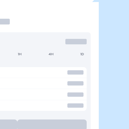
1H
4H
1D