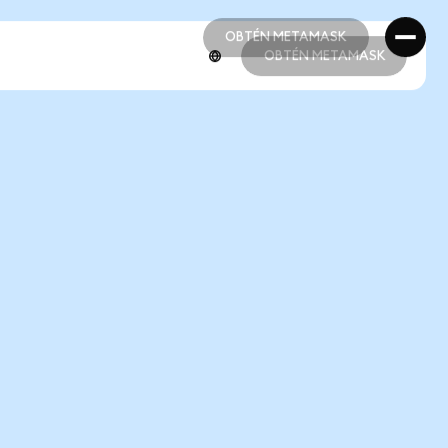
OBTÉN METAMASK
OBTÉN METAMASK
OBTÉN METAMASK
OBTÉN METAMASK