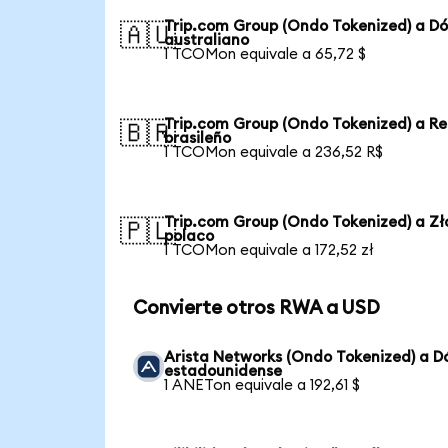
Trip.com Group (Ondo Tokenized) a Dó
🇦🇺
australiano
1 TCOMon equivale a 65,72 $
Trip.com Group (Ondo Tokenized) a Re
🇧🇷
brasileño
1 TCOMon equivale a 236,52 R$
Trip.com Group (Ondo Tokenized) a Zł
🇵🇱
polaco
1 TCOMon equivale a 172,52 zł
Convierte otros RWA a USD
Arista Networks (Ondo Tokenized) a D
estadounidense
1 ANETon equivale a 192,61 $