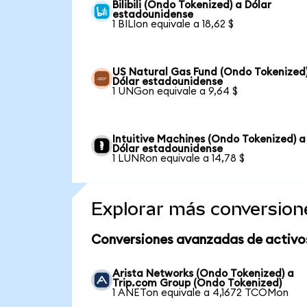
Bilibili (Ondo Tokenized) a Dólar
estadounidense
1 BILIon equivale a 18,62 $
US Natural Gas Fund (Ondo Tokenized
Dólar estadounidense
1 UNGon equivale a 9,64 $
Intuitive Machines (Ondo Tokenized) a
Dólar estadounidense
1 LUNRon equivale a 14,78 $
Explorar más conversion
Conversiones avanzadas de activo
Arista Networks (Ondo Tokenized) a
Trip.com Group (Ondo Tokenized)
1 ANETon equivale a 4,1672 TCOMon