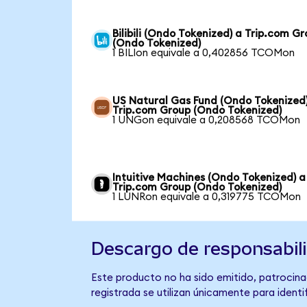
Bilibili (Ondo Tokenized) a Trip.com G
(Ondo Tokenized)
1 BILIon equivale a 0,402856 TCOMon
US Natural Gas Fund (Ondo Tokenized
Trip.com Group (Ondo Tokenized)
1 UNGon equivale a 0,208568 TCOMon
Intuitive Machines (Ondo Tokenized) a
Trip.com Group (Ondo Tokenized)
1 LUNRon equivale a 0,319775 TCOMon
Descargo de responsabil
Este producto no ha sido emitido, patrocina
registrada se utilizan únicamente para identi