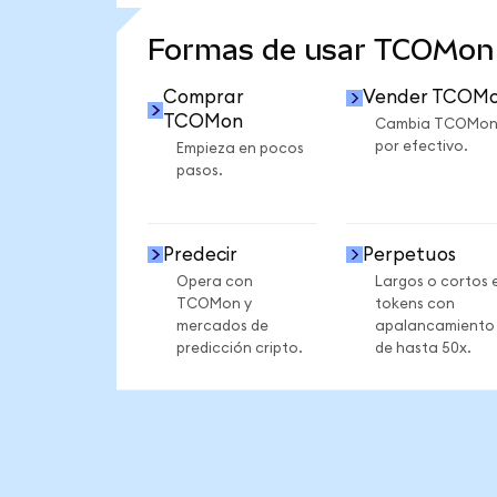
VER MÁS ESTADÍSTICAS
Formas de usar TCOMon
Comprar
Vender TCOM
TCOMon
Cambia TCOMo
por efectivo.
Empieza en pocos
pasos.
Predecir
Perpetuos
Opera con
Largos o cortos 
TCOMon y
tokens con
mercados de
apalancamiento
predicción cripto.
de hasta 50x.