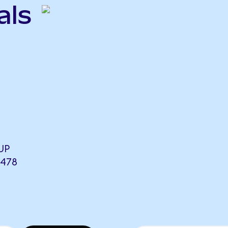
als
UP
7478