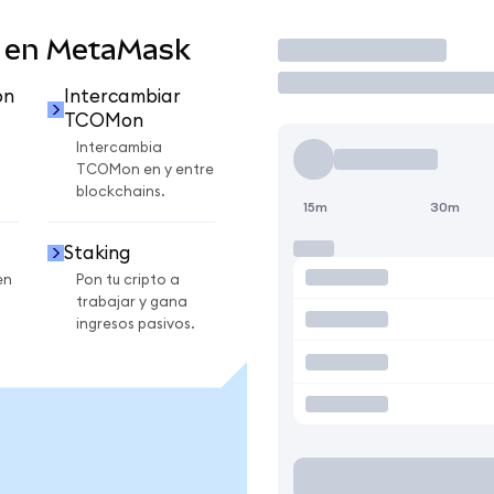
 en MetaMask
Operar
on
Intercambiar
TCOMon
n
Intercambia
TCOMon en y entre
blockchains.
15m
30m
Staking
en
Pon tu cripto a
trabajar y gana
ingresos pasivos.