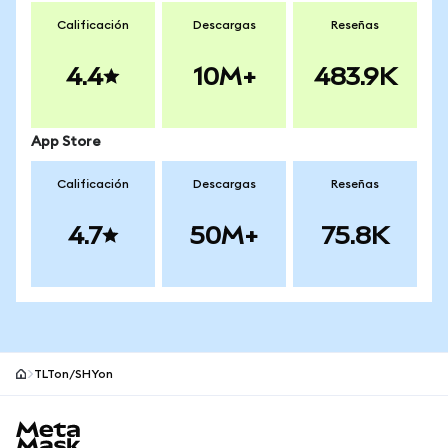
Calificación
Descargas
Reseñas
4.4
10M+
483.9K
App Store
Calificación
Descargas
Reseñas
4.7
50M+
75.8K
TLTon/SHYon
Pie de página del sitio MetaMask