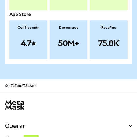
App Store
Calificación
Descargas
Reseñas
4.7
50M+
75.8K
TLTon/TSLAon
Pie de página del sitio MetaMask
Operar
Canjear