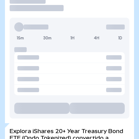
Operar
15m
30m
1H
4H
1D
Explora iShares 20+ Year Treasury Bond
ETF (Ondo Tokenized) convertido a