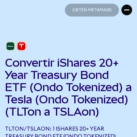
OBTÉN METAMASK
OBTÉN METAMASK
Convertir iShares 20+
Year Treasury Bond
ETF (Ondo Tokenized) a
Tesla (Ondo Tokenized)
(TLTon a TSLAon)
TLTON/TSLAON: 1 ISHARES 20+ YEAR
TREASURY BOND ETF (ONDO TOKENIZED)