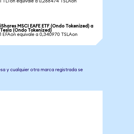
1 TLTon equivale a 0,268474 TSLAon
iShares MSCI EAFE ETF (Ondo Tokenized) a
Tesla (Ondo Tokenized)
1 EFAon equivale a 0,340970 TSLAon
sa y cualquier otra marca registrada se