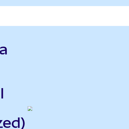
la
l
zed)