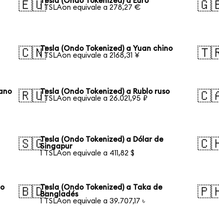
Tesla (Ondo Tokenized) a Euro
🇪🇺
🇬
1 TSLAon equivale a 278,27 €
Tesla (Ondo Tokenized) a Yuan chino
🇨🇳
🇹
1 TSLAon equivale a 2168,31 ¥
eano
Tesla (Ondo Tokenized) a Rublo ruso
🇷🇺
🇨
1 TSLAon equivale a 26.021,95 ₽
Tesla (Ondo Tokenized) a Dólar de
🇸🇬
🇨
Singapur
1 TSLAon equivale a 411,82 $
ño
Tesla (Ondo Tokenized) a Taka de
🇧🇩
🇵
Bangladés
1 TSLAon equivale a 39.707,17 ৳