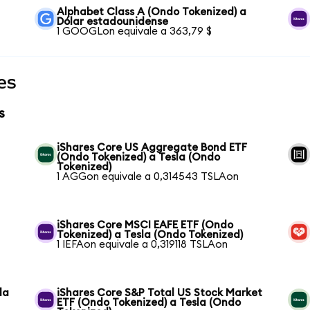
Alphabet Class A (Ondo Tokenized) a
Dólar estadounidense
1 GOOGLon equivale a 363,79 $
es
s
iShares Core US Aggregate Bond ETF
(Ondo Tokenized) a Tesla (Ondo
Tokenized)
1 AGGon equivale a 0,314543 TSLAon
iShares Core MSCI EAFE ETF (Ondo
Tokenized) a Tesla (Ondo Tokenized)
1 IEFAon equivale a 0,319118 TSLAon
la
iShares Core S&P Total US Stock Market
ETF (Ondo Tokenized) a Tesla (Ondo