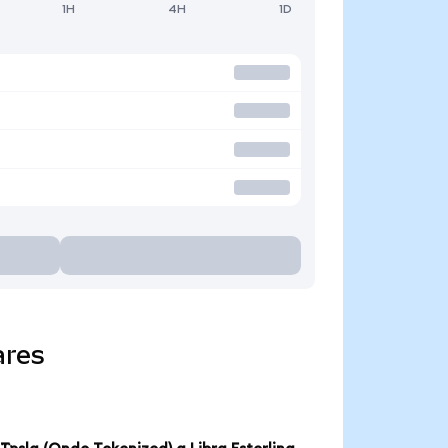
1H
4H
1D
ares