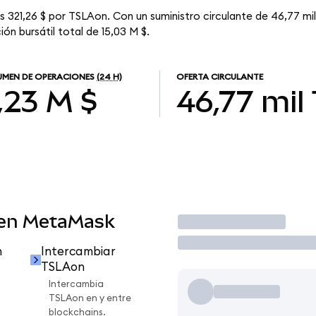
s 321,26 $ por TSLAon. Con un suministro circulante de 46,77 mil
ón bursátil total de 15,03 M $.
MEN DE OPERACIONES
(24 H)
OFERTA CIRCULANTE
,23 M $
46,77 mil
 en MetaMask
Operar
n
Intercambiar
TSLAon
Intercambia
TSLAon en y entre
blockchains.