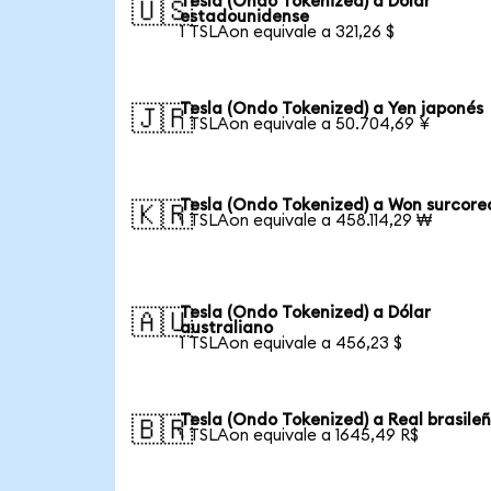
Tesla (Ondo Tokenized) a Dólar
🇺🇸
estadounidense
1 TSLAon equivale a 321,26 $
Tesla (Ondo Tokenized) a Yen japonés
🇯🇵
1 TSLAon equivale a 50.704,69 ¥
Tesla (Ondo Tokenized) a Won surcor
🇰🇷
1 TSLAon equivale a 458.114,29 ₩
Tesla (Ondo Tokenized) a Dólar
🇦🇺
australiano
1 TSLAon equivale a 456,23 $
Tesla (Ondo Tokenized) a Real brasile
🇧🇷
1 TSLAon equivale a 1645,49 R$