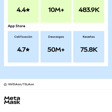
4.4
10M+
483.9K
App Store
Calificación
Descargas
Reseñas
4.7
50M+
75.8K
NVDAon/TSLAon
Pie de página del sitio MetaMask