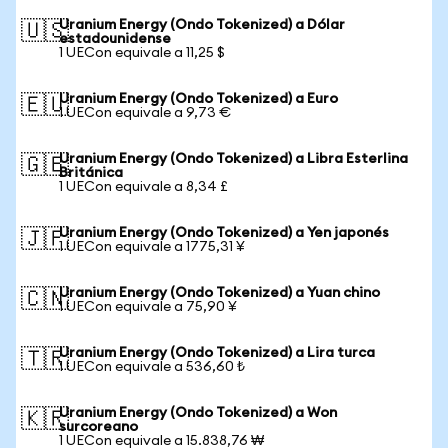
Uranium Energy (Ondo Tokenized) a Dólar
🇺🇸
estadounidense
1 UECon equivale a 11,25 $
Uranium Energy (Ondo Tokenized) a Euro
🇪🇺
1 UECon equivale a 9,73 €
Uranium Energy (Ondo Tokenized) a Libra Esterlina
🇬🇧
Británica
1 UECon equivale a 8,34 £
Uranium Energy (Ondo Tokenized) a Yen japonés
🇯🇵
1 UECon equivale a 1775,31 ¥
Uranium Energy (Ondo Tokenized) a Yuan chino
🇨🇳
1 UECon equivale a 75,90 ¥
Uranium Energy (Ondo Tokenized) a Lira turca
🇹🇷
1 UECon equivale a 536,60 ₺
Uranium Energy (Ondo Tokenized) a Won
🇰🇷
surcoreano
1 UECon equivale a 15.838,76 ₩