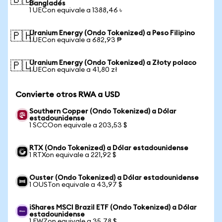
🇧🇩
Bangladés
1 UECon equivale a 1388,46 ৳
Uranium Energy (Ondo Tokenized) a Peso Filipino
🇵🇭
1 UECon equivale a 682,93 ₱
Uranium Energy (Ondo Tokenized) a Złoty polaco
🇵🇱
1 UECon equivale a 41,80 zł
Convierte otros RWA a USD
Southern Copper (Ondo Tokenized) a Dólar
estadounidense
1 SCCOon equivale a 203,53 $
RTX (Ondo Tokenized) a Dólar estadounidense
1 RTXon equivale a 221,92 $
Ouster (Ondo Tokenized) a Dólar estadounidense
1 OUSTon equivale a 43,97 $
iShares MSCI Brazil ETF (Ondo Tokenized) a Dólar
estadounidense
1 EWZon equivale a 35,78 $