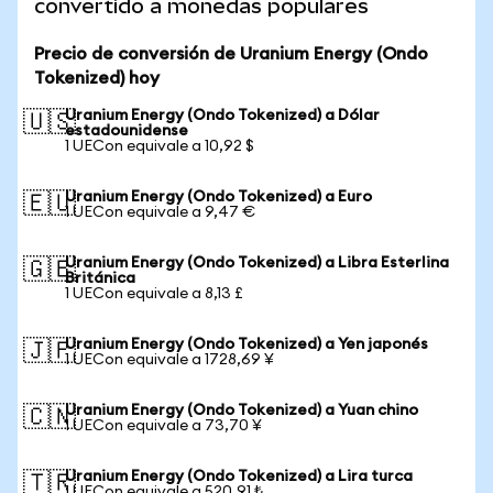
convertido a monedas populares
Precio de conversión de Uranium Energy (Ondo
Tokenized) hoy
Uranium Energy (Ondo Tokenized) a Dólar
🇺🇸
estadounidense
1 UECon equivale a 10,92 $
Uranium Energy (Ondo Tokenized) a Euro
🇪🇺
1 UECon equivale a 9,47 €
Uranium Energy (Ondo Tokenized) a Libra Esterlina
🇬🇧
Británica
1 UECon equivale a 8,13 £
Uranium Energy (Ondo Tokenized) a Yen japonés
🇯🇵
1 UECon equivale a 1728,69 ¥
Uranium Energy (Ondo Tokenized) a Yuan chino
🇨🇳
1 UECon equivale a 73,70 ¥
Uranium Energy (Ondo Tokenized) a Lira turca
🇹🇷
1 UECon equivale a 520,91 ₺