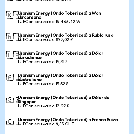
Uranium Energy (Ondo Tokenized) a Won
🇰🇷
surcoreano
1 UECon equivale a 15.466,42 ₩
Uranium Energy (Ondo Tokenized) a Rublo ruso
🇷🇺
1 UECon equivale a 897,02 ₽
Uranium Energy (Ondo Tokenized) a Dólar
🇨🇦
canadiense
1 UECon equivale a 15,31 $
Uranium Energy (Ondo Tokenized) a Dólar
🇦🇺
australiano
1 UECon equivale a 15,52 $
Uranium Energy (Ondo Tokenized) a Dólar de
🇸🇬
Singapur
1 UECon equivale a 13,99 $
Uranium Energy (Ondo Tokenized) a Franco Suizo
🇨🇭
1 UECon equivale a 8,85 CHF