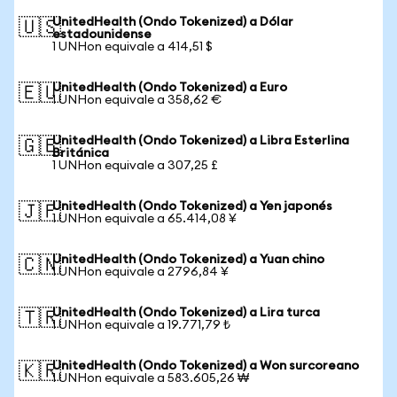
UnitedHealth (Ondo Tokenized) a Dólar
🇺🇸
estadounidense
1 UNHon equivale a 414,51 $
UnitedHealth (Ondo Tokenized) a Euro
🇪🇺
1 UNHon equivale a 358,62 €
UnitedHealth (Ondo Tokenized) a Libra Esterlina
🇬🇧
Británica
1 UNHon equivale a 307,25 £
UnitedHealth (Ondo Tokenized) a Yen japonés
🇯🇵
1 UNHon equivale a 65.414,08 ¥
UnitedHealth (Ondo Tokenized) a Yuan chino
🇨🇳
1 UNHon equivale a 2796,84 ¥
UnitedHealth (Ondo Tokenized) a Lira turca
🇹🇷
1 UNHon equivale a 19.771,79 ₺
UnitedHealth (Ondo Tokenized) a Won surcoreano
🇰🇷
1 UNHon equivale a 583.605,26 ₩