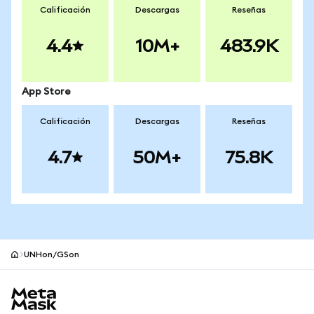
Calificación
Descargas
Reseñas
4.4
10M+
483.9K
App Store
Calificación
Descargas
Reseñas
4.7
50M+
75.8K
UNHon/GSon
Pie de página del sitio MetaMask