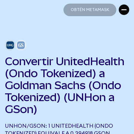
OBTÉN METAMASK
OBTÉN METAMASK
Convertir UnitedHealth
(Ondo Tokenized) a
Goldman Sachs (Ondo
Tokenized) (UNHon a
GSon)
UNHON/GSON: 1 UNITEDHEALTH (ONDO
TOKENIZED) EQUIVALE A 0,394918 GSON