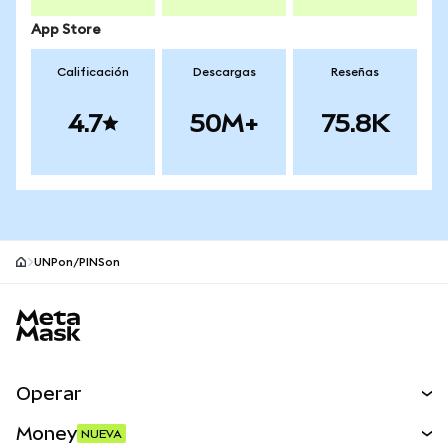
App Store
Calificación
Descargas
Reseñas
4.7
50M+
75.8K
UNPon/PINSon
Pie de página del sitio MetaMask
Operar
Canjear
Money
NUEVA