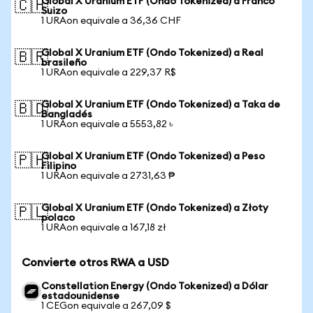
Global X Uranium ETF (Ondo Tokenized) a Franco
🇨🇭
Suizo
1 URAon equivale a 36,36 CHF
Global X Uranium ETF (Ondo Tokenized) a Real
🇧🇷
brasileño
1 URAon equivale a 229,37 R$
Global X Uranium ETF (Ondo Tokenized) a Taka de
🇧🇩
Bangladés
1 URAon equivale a 5553,82 ৳
Global X Uranium ETF (Ondo Tokenized) a Peso
🇵🇭
Filipino
1 URAon equivale a 2731,63 ₱
Global X Uranium ETF (Ondo Tokenized) a Złoty
🇵🇱
polaco
1 URAon equivale a 167,18 zł
Convierte otros RWA a USD
Constellation Energy (Ondo Tokenized) a Dólar
estadounidense
1 CEGon equivale a 267,09 $