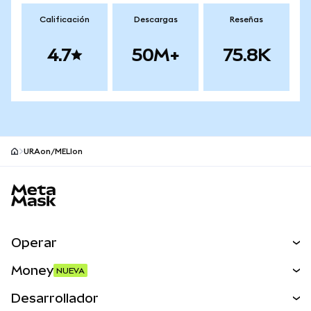
Calificación
Descargas
Reseñas
4.7
50M+
75.8K
URAon/MELIon
Pie de página del sitio MetaMask
Operar
Canjear
Money
NUEVA
Predecir
NUEVA
Comprar
Desarrollador
Perps
NUEVA
Tarjeta