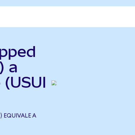
apped
) a
o (USUI
) EQUIVALE A