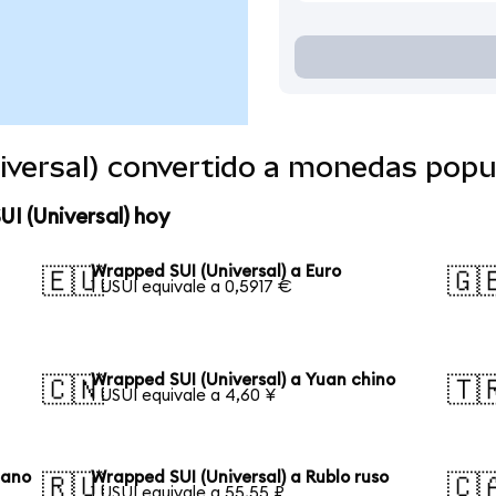
iversal) convertido a monedas popu
I (Universal) hoy
Wrapped SUI (Universal) a Euro
🇪🇺
🇬
1 USUI equivale a 0,5917 €
Wrapped SUI (Universal) a Yuan chino
🇨🇳
🇹
1 USUI equivale a 4,60 ¥
eano
Wrapped SUI (Universal) a Rublo ruso
🇷🇺
🇨
1 USUI equivale a 55,55 ₽