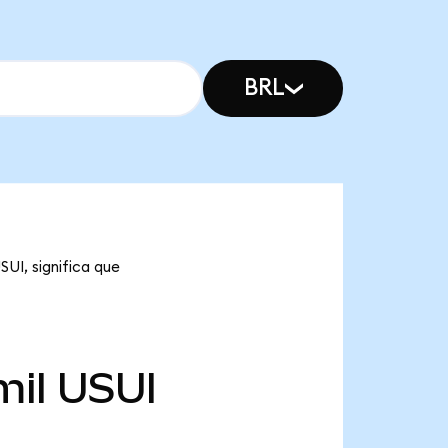
BRL
SUI, significa que
mil
USUI