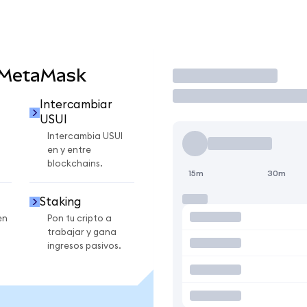
 MetaMask
Operar
Intercambiar
USUI
Intercambia USUI
en y entre
blockchains.
15m
30m
Staking
en
Pon tu cripto a
trabajar y gana
ingresos pasivos.