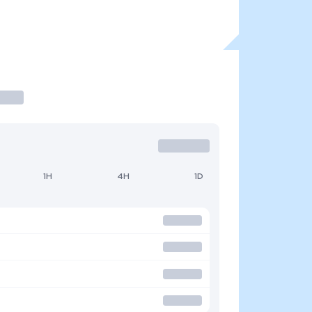
1H
4H
1D