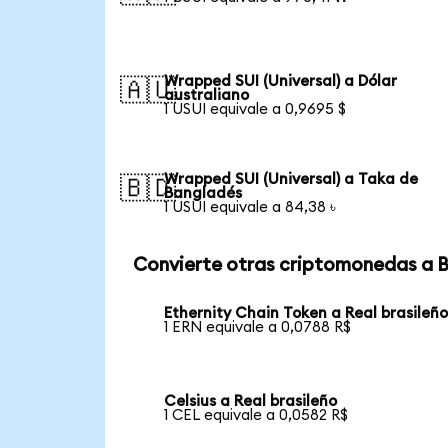
Wrapped SUI (Universal) a Dólar
🇦🇺
australiano
1 USUI equivale a 0,9695 $
Wrapped SUI (Universal) a Taka de
🇧🇩
Bangladés
1 USUI equivale a 84,38 ৳
Convierte otras criptomonedas a 
Ethernity Chain Token a Real brasileñ
1 ERN equivale a 0,0788 R$
Celsius a Real brasileño
1 CEL equivale a 0,0582 R$