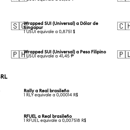
Wrapped SUI (Universal) a Dólar de
🇸🇬
🇨
Singapur
1 USUI equivale a 0,8751 $
Wrapped SUI (Universal) a Peso Filipino
🇵🇭
🇵
1 USUI equivale a 41,45 ₱
BRL
o
Rally a Real brasileño
1 RLY equivale a 0,00014 R$
RFUEL a Real brasileño
1 RFUEL equivale a 0,007518 R$