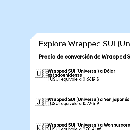
Explora Wrapped SUI (Un
Precio de conversión de Wrapped SU
Wrapped SUI (Universal) a Dólar
🇺🇸
estadounidense
1 USUI equivale a 0,6819 $
Wrapped SUI (Universal) a Yen japonés
🇯🇵
1 USUI equivale a 107,96 ¥
Wrapped SUI (Universal) a Won surcor
🇰🇷
1 USUI equivale a 970,41 ₩