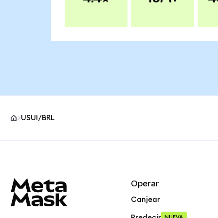
USUI/BRL
Pie de página del sitio MetaMask
Operar
Canjear
Predecir
NUEVA