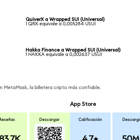
QuiverX a Wrapped SUI (Universal)
1 QRX equivale a 0,005284 USUI
Hakka Finance a Wrapped SUI (Universal)
1 HAKKA equivale a 0,002637 USUI
 MetaMask, la billetera cripto más confiable.
App Store
Reseñas
Descargar
Calificación
Descarg
83.7K
4.7
50M