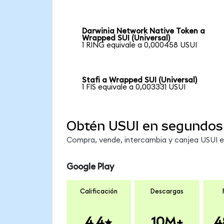
Darwinia Network Native Token a
Wrapped SUI (Universal)
1 RING equivale a 0,000458 USUI
Stafi a Wrapped SUI (Universal)
1 FIS equivale a 0,003331 USUI
Obtén USUI en segundos
Compra, vende, intercambia y canjea USUI en
Google Play
Calificación
Descargas
4.4
10M+
4