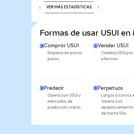
VER MÁS ESTADÍSTICAS
VER MÁS ESTADÍSTICAS
Formas de usar USUI en
Comprar USUI
Vender USUI
Empieza en pocos
Cambia USUI por
pasos.
efectivo.
Predecir
Perpetuos
Opera con USUI y
Largos o cortos 
mercados de
tokens con
predicción cripto.
apalancamiento
de hasta 50x.