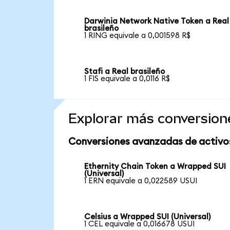
Darwinia Network Native Token a Real
brasileño
1 RING equivale a 0,001598 R$
Stafi a Real brasileño
1 FIS equivale a 0,0116 R$
Explorar más conversion
Conversiones avanzadas de activo
Ethernity Chain Token a Wrapped SUI
(Universal)
1 ERN equivale a 0,022589 USUI
Celsius a Wrapped SUI (Universal)
1 CEL equivale a 0,016678 USUI