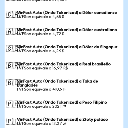
VinFast Auto (Ondo Tokenized) a Dólar canadiense
🇨🇦
1 VFSon equivale a 4,65 $
VinFast Auto (Ondo Tokenized) a Dólar australiano
🇦🇺
1 VFSon equivale a 4,72 $
VinFast Auto (Ondo Tokenized) a Dólar de Singapur
🇸🇬
1 VFSon equivale a 4,26 $
VinFast Auto (Ondo Tokenized) a Real brasileño
🇧🇷
1 VFSon equivale a 16,97 R$
VinFast Auto (Ondo Tokenized) a Taka de
🇧🇩
Bangladés
1 VFSon equivale a 410,91 ৳
VinFast Auto (Ondo Tokenized) a Peso Filipino
🇵🇭
1 VFSon equivale a 202,11 ₱
VinFast Auto (Ondo Tokenized) a Złoty polaco
🇵🇱
1 VFSon equivale a 12,37 zł