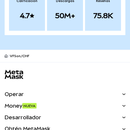
Calificación
Descargas
Reseñas
4.7
50M+
75.8K
VFSon/CHF
Pie de página del sitio MetaMask
Operar
Canjear
Money
NUEVA
Predecir
NUEVA
Comprar
Desarrollador
Perps
NUEVA
Tarjeta
Ver los documentos
Obtén MetaMask