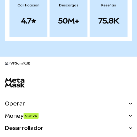
Calificación
Descargas
Reseñas
4.7
50M+
75.8K
VFSon/RUB
Pie de página del sitio MetaMask
Operar
Canjear
Money
NUEVA
Predecir
NUEVA
Comprar
Desarrollador
Perps
NUEVA
Tarjeta
Ver los documentos