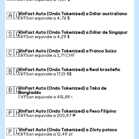
VinFast Auto (Ondo Tokenized) a Dólar australiano
🇦🇺
1 VFSon equivale a 4,76 $
VinFast Auto (Ondo Tokenized) a Dólar de Singapur
🇸🇬
1 VFSon equivale a 4,29 $
VinFast Auto (Ondo Tokenized) a Franco Suizo
🇨🇭
1 VFSon equivale a 2,71 CHF
VinFast Auto (Ondo Tokenized) a Real brasileño
🇧🇷
1 VFSon equivale a 17,13 R$
VinFast Auto (Ondo Tokenized) a Taka de
🇧🇩
Bangladés
1 VFSon equivale a 415,89 ৳
VinFast Auto (Ondo Tokenized) a Peso Filipino
🇵🇭
1 VFSon equivale a 203,97 ₱
VinFast Auto (Ondo Tokenized) a Złoty polaco
🇵🇱
1 VFSon equivale a 12,49 zł