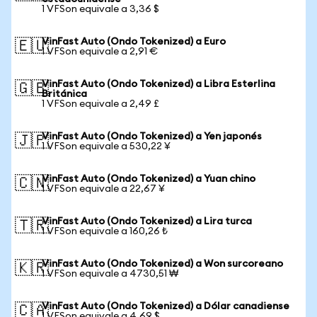
1 VFSon equivale a 3,36 $
VinFast Auto (Ondo Tokenized) a Euro
🇪🇺
1 VFSon equivale a 2,91 €
VinFast Auto (Ondo Tokenized) a Libra Esterlina
🇬🇧
Británica
1 VFSon equivale a 2,49 £
VinFast Auto (Ondo Tokenized) a Yen japonés
🇯🇵
1 VFSon equivale a 530,22 ¥
VinFast Auto (Ondo Tokenized) a Yuan chino
🇨🇳
1 VFSon equivale a 22,67 ¥
VinFast Auto (Ondo Tokenized) a Lira turca
🇹🇷
1 VFSon equivale a 160,26 ₺
VinFast Auto (Ondo Tokenized) a Won surcoreano
🇰🇷
1 VFSon equivale a 4730,51 ₩
VinFast Auto (Ondo Tokenized) a Dólar canadiense
🇨🇦
1 VFSon equivale a 4,69 $