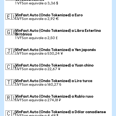
1 VFSon equivale a 3,36 $
VinFast Auto (Ondo Tokenized) a Euro
🇪🇺
1 VFSon equivale a 2,92 €
VinFast Auto (Ondo Tokenized) a Libra Esterlina
🇬🇧
Británica
1 VFSon equivale a 2,50 £
VinFast Auto (Ondo Tokenized) a Yen japonés
🇯🇵
1 VFSon equivale a 530,24 ¥
VinFast Auto (Ondo Tokenized) a Yuan chino
🇨🇳
1 VFSon equivale a 22,67 ¥
VinFast Auto (Ondo Tokenized) a Lira turca
🇹🇷
1 VFSon equivale a 160,27 ₺
VinFast Auto (Ondo Tokenized) a Rublo ruso
🇷🇺
1 VFSon equivale a 274,18 ₽
VinFast Auto (Ondo Tokenized) a Dólar canadiense
🇨🇦
1 VFSon equivale a 4,69 $