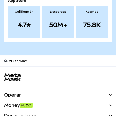
App Store
Calificación
Descargas
Reseñas
4.7
50M+
75.8K
VFSon/KRW
Pie de página del sitio MetaMask
Operar
Canjear
Money
NUEVA
Predecir
NUEVA
Comprar
Desarrollador