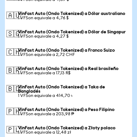
VinFast Auto (Ondo Tokenized) a Dólar australiano
🇦🇺
1 VFSon equivale a 4,76 $
VinFast Auto (Ondo Tokenized) a Dólar de Singapur
🇸🇬
1 VFSon equivale a 4,27 $
VinFast Auto (Ondo Tokenized) a Franco Suizo
🇨🇭
1 VFSon equivale a 2,72 CHF
VinFast Auto (Ondo Tokenized) a Real brasileño
🇧🇷
1 VFSon equivale a 17,13 R$
VinFast Auto (Ondo Tokenized) a Taka de
🇧🇩
Bangladés
1 VFSon equivale a 414,70 ৳
VinFast Auto (Ondo Tokenized) a Peso Filipino
🇵🇭
1 VFSon equivale a 203,98 ₱
VinFast Auto (Ondo Tokenized) a Złoty polaco
🇵🇱
1 VFSon equivale a 12,48 zł