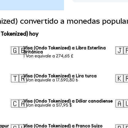
nized) convertido a monedas popula
 Tokenized) hoy
Visa (Ondo Tokenized) a Libra Esterlina
🇬🇧
🇯
Británica
1 Von equivale a 274,65 £
Visa (Ondo Tokenized) a Lira turca
🇹🇷
🇰
1 Von equivale a 17.590,80 ₺
Visa (Ondo Tokenized) a Dólar canadiense
🇨🇦
🇦
1 Von equivale a 517,95 $
gapur
Visa (Ondo Tokenized) a Franco Suizo