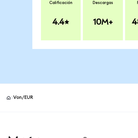
Calificación
Descargas
4.4
10M+
4
Von/EUR
Pie de página del sitio MetaMask