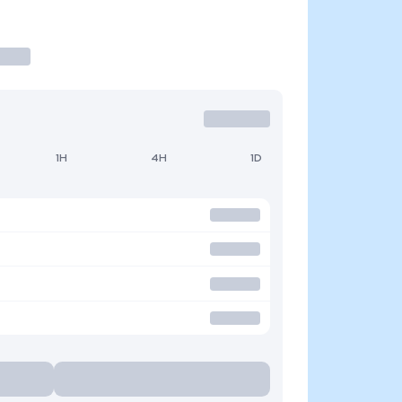
1H
4H
1D