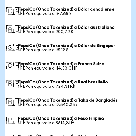
PepsiCo (Ondo Tokenized) a Dólar canadiense
🇨🇦
1 PEPon equivale a 197,68 $
PepsiCo (Ondo Tokenized) a Dólar australiano
🇦🇺
1 PEPon equivale a 200,72 $
PepsiCo (Ondo Tokenized) a Dólar de Singapur
🇸🇬
1 PEPon equivale a 181,19 $
PepsiCo (Ondo Tokenized) a Franco Suizo
🇨🇭
1 PEPon equivale a 114,53 CHF
PepsiCo (Ondo Tokenized) a Real brasileño
🇧🇷
1 PEPon equivale a 724,31 R$
PepsiCo (Ondo Tokenized) a Taka de Bangladés
🇧🇩
1 PEPon equivale a 17.540,35 ৳
PepsiCo (Ondo Tokenized) a Peso Filipino
🇵🇭
1 PEPon equivale a 8614,31 ₱