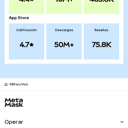
App Store
Calificación
Descargas
Reseñas
4.7
50M+
75.8K
PEPon/Von
Pie de página del sitio MetaMask
Operar
Canjear