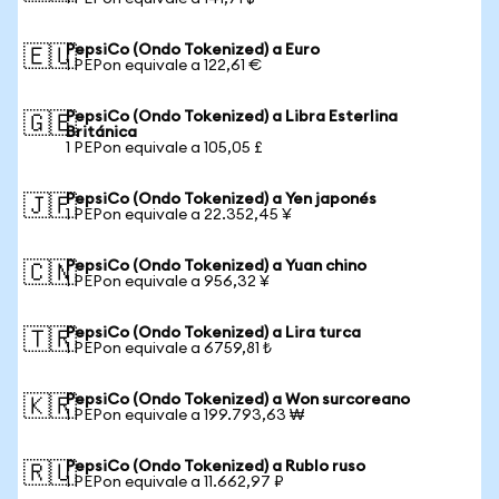
PepsiCo (Ondo Tokenized) a Euro
🇪🇺
1 PEPon equivale a 122,61 €
PepsiCo (Ondo Tokenized) a Libra Esterlina
🇬🇧
Británica
1 PEPon equivale a 105,05 £
PepsiCo (Ondo Tokenized) a Yen japonés
🇯🇵
1 PEPon equivale a 22.352,45 ¥
PepsiCo (Ondo Tokenized) a Yuan chino
🇨🇳
1 PEPon equivale a 956,32 ¥
PepsiCo (Ondo Tokenized) a Lira turca
🇹🇷
1 PEPon equivale a 6759,81 ₺
PepsiCo (Ondo Tokenized) a Won surcoreano
🇰🇷
1 PEPon equivale a 199.793,63 ₩
PepsiCo (Ondo Tokenized) a Rublo ruso
🇷🇺
1 PEPon equivale a 11.662,97 ₽