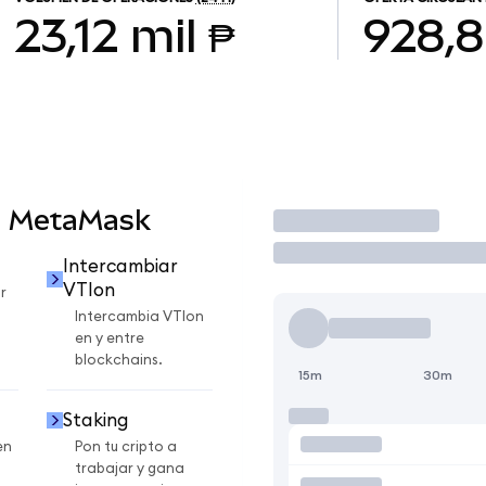
23,12 mil ₱
928,
n MetaMask
Operar
Intercambiar
VTIon
r
Intercambia VTIon
en y entre
blockchains.
15m
30m
Staking
en
Pon tu cripto a
trabajar y gana