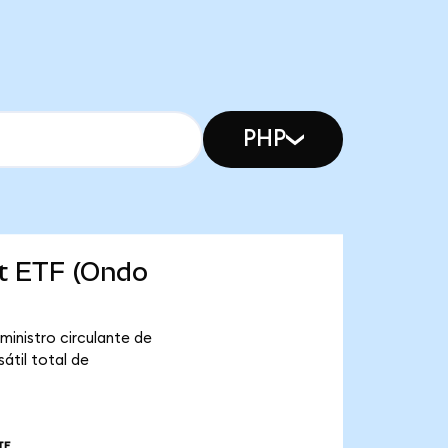
PHP
et ETF (Ondo
inistro circulante de
átil total de
TE