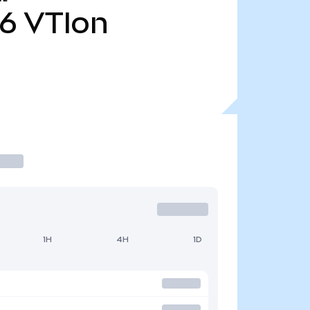
86
VTIon
1H
4H
1D