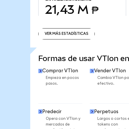
21,43 M ₱
VER MÁS ESTADÍSTICAS
VER MÁS ESTADÍSTICAS
Formas de usar VTIon e
Comprar VTIon
Vender VTIon
Empieza en pocos
Cambia VTIon po
pasos.
efectivo.
Predecir
Perpetuos
Opera con VTIon y
Largos o cortos 
mercados de
tokens con