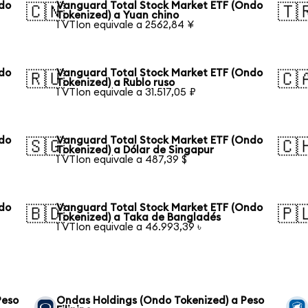
ndo
Vanguard Total Stock Market ETF (Ondo
🇨🇳
🇹
Tokenized) a Yuan chino
1 VTIon equivale a 2562,84 ¥
ndo
Vanguard Total Stock Market ETF (Ondo
🇷🇺
🇨
Tokenized) a Rublo ruso
1 VTIon equivale a 31.517,05 ₽
ndo
Vanguard Total Stock Market ETF (Ondo
🇸🇬
🇨
Tokenized) a Dólar de Singapur
1 VTIon equivale a 487,39 $
ndo
Vanguard Total Stock Market ETF (Ondo
🇧🇩
🇵
Tokenized) a Taka de Bangladés
1 VTIon equivale a 46.993,39 ৳
Peso
Ondas Holdings (Ondo Tokenized) a Peso