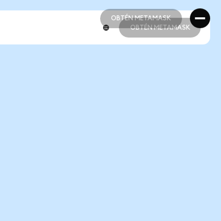
OBTÉN METAMASK
OBTÉN METAMASK
OBTÉN METAMASK
OBTÉN METAMASK