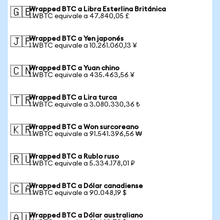
Wrapped BTC a Libra Esterlina Británica
🇬🇧
1 WBTC equivale a 47.840,05 £
Wrapped BTC a Yen japonés
🇯🇵
1 WBTC equivale a 10.261.060,13 ¥
Wrapped BTC a Yuan chino
🇨🇳
1 WBTC equivale a 435.463,56 ¥
Wrapped BTC a Lira turca
🇹🇷
1 WBTC equivale a 3.080.330,36 ₺
Wrapped BTC a Won surcoreano
🇰🇷
1 WBTC equivale a 91.541.396,56 ₩
Wrapped BTC a Rublo ruso
🇷🇺
1 WBTC equivale a 5.334.178,01 ₽
Wrapped BTC a Dólar canadiense
🇨🇦
1 WBTC equivale a 90.048,19 $
Wrapped BTC a Dólar australiano
🇦🇺