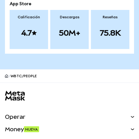
App Store
Calificación
Descargas
Reseñas
4.7
50M+
75.8K
WBTC/PEOPLE
Pie de página del sitio MetaMask
Operar
Canjear
Money
NUEVA
Predecir
NUEVA
Comprar