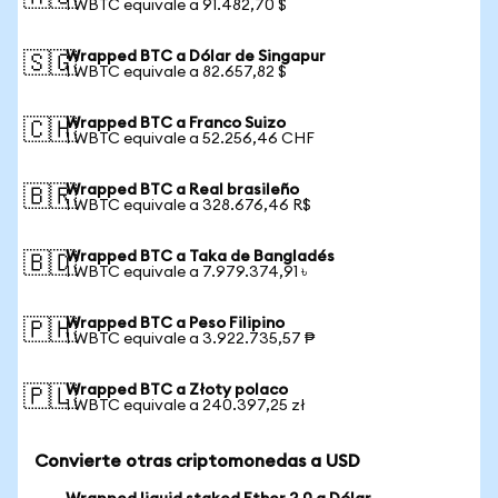
1 WBTC equivale a 91.482,70 $
Wrapped BTC a Dólar de Singapur
🇸🇬
1 WBTC equivale a 82.657,82 $
Wrapped BTC a Franco Suizo
🇨🇭
1 WBTC equivale a 52.256,46 CHF
Wrapped BTC a Real brasileño
🇧🇷
1 WBTC equivale a 328.676,46 R$
Wrapped BTC a Taka de Bangladés
🇧🇩
1 WBTC equivale a 7.979.374,91 ৳
Wrapped BTC a Peso Filipino
🇵🇭
1 WBTC equivale a 3.922.735,57 ₱
Wrapped BTC a Złoty polaco
🇵🇱
1 WBTC equivale a 240.397,25 zł
Convierte otras criptomonedas a USD