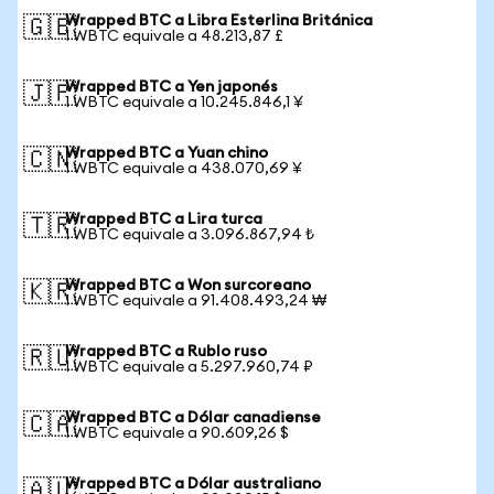
Wrapped BTC a Libra Esterlina Británica
🇬🇧
1 WBTC equivale a 48.213,87 £
Wrapped BTC a Yen japonés
🇯🇵
1 WBTC equivale a 10.245.846,1 ¥
Wrapped BTC a Yuan chino
🇨🇳
1 WBTC equivale a 438.070,69 ¥
Wrapped BTC a Lira turca
🇹🇷
1 WBTC equivale a 3.096.867,94 ₺
Wrapped BTC a Won surcoreano
🇰🇷
1 WBTC equivale a 91.408.493,24 ₩
Wrapped BTC a Rublo ruso
🇷🇺
1 WBTC equivale a 5.297.960,74 ₽
Wrapped BTC a Dólar canadiense
🇨🇦
1 WBTC equivale a 90.609,26 $
Wrapped BTC a Dólar australiano
🇦🇺