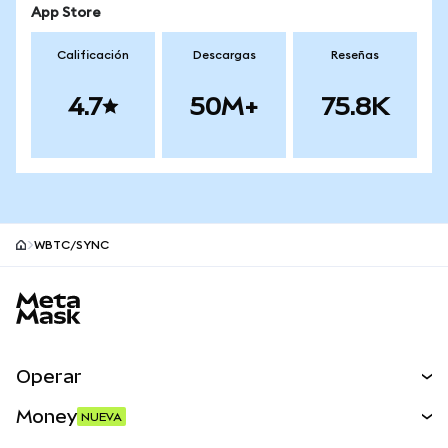
App Store
Calificación
Descargas
Reseñas
4.7
50M+
75.8K
WBTC/SYNC
Pie de página del sitio MetaMask
Operar
Canjear
Money
NUEVA
Predecir
NUEVA
Comprar