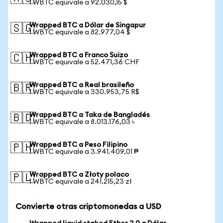
1 WBTC equivale a 92.030,15 $
Wrapped BTC a Dólar de Singapur
🇸🇬
1 WBTC equivale a 82.977,04 $
Wrapped BTC a Franco Suizo
🇨🇭
1 WBTC equivale a 52.471,36 CHF
Wrapped BTC a Real brasileño
🇧🇷
1 WBTC equivale a 330.953,75 R$
Wrapped BTC a Taka de Bangladés
🇧🇩
1 WBTC equivale a 8.013.176,03 ৳
Wrapped BTC a Peso Filipino
🇵🇭
1 WBTC equivale a 3.941.409,01 ₱
Wrapped BTC a Złoty polaco
🇵🇱
1 WBTC equivale a 241.215,23 zł
Convierte otras criptomonedas a USD