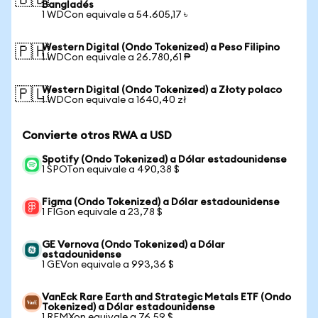
🇧🇩
Bangladés
1 WDCon equivale a 54.605,17 ৳
Western Digital (Ondo Tokenized) a Peso Filipino
🇵🇭
1 WDCon equivale a 26.780,61 ₱
Western Digital (Ondo Tokenized) a Złoty polaco
🇵🇱
1 WDCon equivale a 1640,40 zł
Convierte otros RWA a USD
Spotify (Ondo Tokenized) a Dólar estadounidense
1 SPOTon equivale a 490,38 $
Figma (Ondo Tokenized) a Dólar estadounidense
1 FIGon equivale a 23,78 $
GE Vernova (Ondo Tokenized) a Dólar
estadounidense
1 GEVon equivale a 993,36 $
VanEck Rare Earth and Strategic Metals ETF (Ondo
Tokenized) a Dólar estadounidense
1 REMXon equivale a 76,59 $