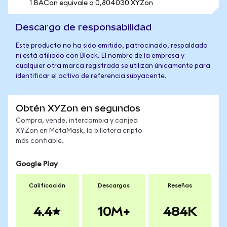
1 BACon equivale a 0,804030 XYZon
Descargo de responsabilidad
Este producto no ha sido emitido, patrocinado, respaldado
ni está afiliado con Block. El nombre de la empresa y
cualquier otra marca registrada se utilizan únicamente para
identificar el activo de referencia subyacente.
Obtén XYZon en segundos
Compra, vende, intercambia y canjea
XYZon en MetaMask, la billetera cripto
más confiable.
Google Play
Calificación
Descargas
Reseñas
4.4
10M+
484K