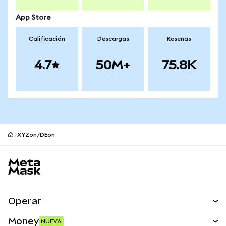
App Store
Calificación
Descargas
Reseñas
4.7
50M+
75.8K
XYZon/DEon
Pie de página del sitio MetaMask
Operar
Canjear
Money
NUEVA