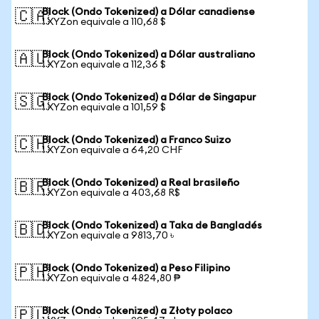
Block (Ondo Tokenized) a Dólar canadiense
🇨🇦
1 XYZon equivale a 110,68 $
Block (Ondo Tokenized) a Dólar australiano
🇦🇺
1 XYZon equivale a 112,36 $
Block (Ondo Tokenized) a Dólar de Singapur
🇸🇬
1 XYZon equivale a 101,59 $
Block (Ondo Tokenized) a Franco Suizo
🇨🇭
1 XYZon equivale a 64,20 CHF
Block (Ondo Tokenized) a Real brasileño
🇧🇷
1 XYZon equivale a 403,68 R$
Block (Ondo Tokenized) a Taka de Bangladés
🇧🇩
1 XYZon equivale a 9813,70 ৳
Block (Ondo Tokenized) a Peso Filipino
🇵🇭
1 XYZon equivale a 4824,80 ₱
Block (Ondo Tokenized) a Złoty polaco
🇵🇱