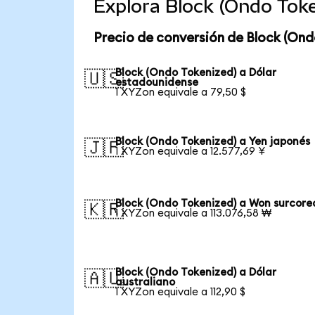
Explora Block (Ondo Tok
Precio de conversión de Block (Ond
Block (Ondo Tokenized) a Dólar
🇺🇸
estadounidense
1 XYZon equivale a 79,50 $
Block (Ondo Tokenized) a Yen japonés
🇯🇵
1 XYZon equivale a 12.577,69 ¥
Block (Ondo Tokenized) a Won surcor
🇰🇷
1 XYZon equivale a 113.076,58 ₩
Block (Ondo Tokenized) a Dólar
🇦🇺
australiano
1 XYZon equivale a 112,90 $