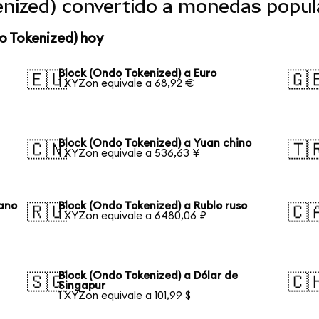
enized) convertido a monedas popul
o Tokenized) hoy
Block (Ondo Tokenized) a Euro
🇪🇺
🇬
1 XYZon equivale a 68,92 €
Block (Ondo Tokenized) a Yuan chino
🇨🇳
🇹
1 XYZon equivale a 536,63 ¥
eano
Block (Ondo Tokenized) a Rublo ruso
🇷🇺
🇨
1 XYZon equivale a 6480,06 ₽
Block (Ondo Tokenized) a Dólar de
🇸🇬
🇨
Singapur
1 XYZon equivale a 101,99 $