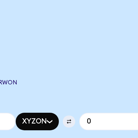
DGRWON
XYZON