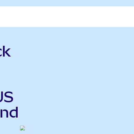
ck
US
end