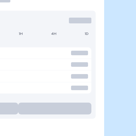
1H
4H
1D