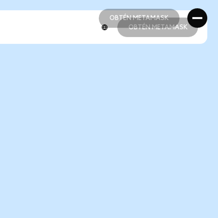
OBTÉN METAMASK
OBTÉN METAMASK
OBTÉN METAMASK
OBTÉN METAMASK