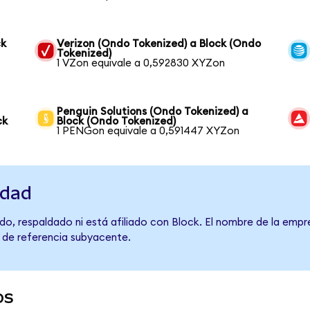
ck
Verizon (Ondo Tokenized) a Block (Ondo
Tokenized)
1 VZon equivale a 0,592830 XYZon
Penguin Solutions (Ondo Tokenized) a
ck
Block (Ondo Tokenized)
1 PENGon equivale a 0,591447 XYZon
idad
o, respaldado ni está afiliado con Block. El nombre de la empr
o de referencia subyacente.
os