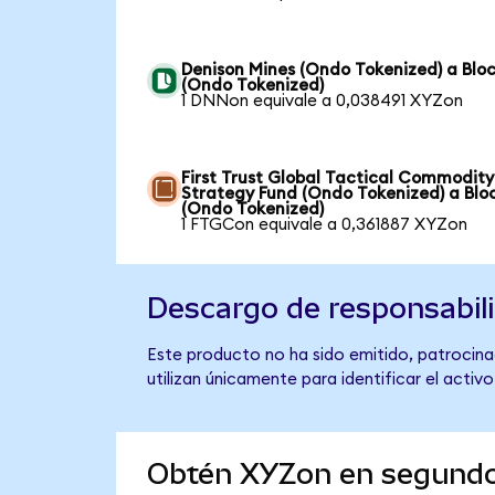
Denison Mines (Ondo Tokenized) a Blo
(Ondo Tokenized)
1 DNNon equivale a 0,038491 XYZon
First Trust Global Tactical Commodity
Strategy Fund (Ondo Tokenized) a Blo
(Ondo Tokenized)
1 FTGCon equivale a 0,361887 XYZon
Descargo de responsabil
Este producto no ha sido emitido, patrocinad
utilizan únicamente para identificar el activ
Obtén XYZon en segund