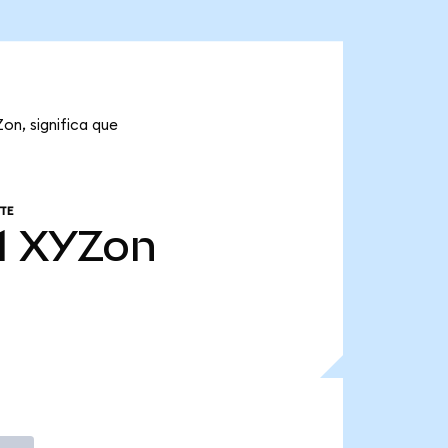
on, significa que
TE
1
XYZon