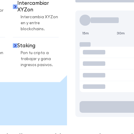
Intercambiar
XYZon
or
Intercambia XYZon
en y entre
blockchains.
15m
30m
Staking
en
Pon tu cripto a
trabajar y gana
ingresos pasivos.