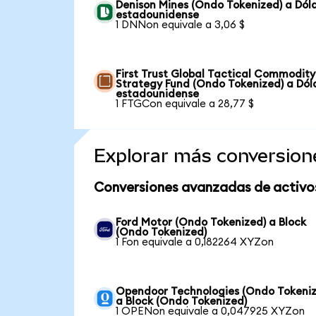
Denison Mines (Ondo Tokenized) a Dól
estadounidense
1 DNNon equivale a 3,06 $
First Trust Global Tactical Commodity
Strategy Fund (Ondo Tokenized) a Dól
estadounidense
1 FTGCon equivale a 28,77 $
Explorar más conversion
Conversiones avanzadas de activo
Ford Motor (Ondo Tokenized) a Block
(Ondo Tokenized)
1 Fon equivale a 0,182264 XYZon
Opendoor Technologies (Ondo Tokeniz
a Block (Ondo Tokenized)
1 OPENon equivale a 0,047925 XYZon