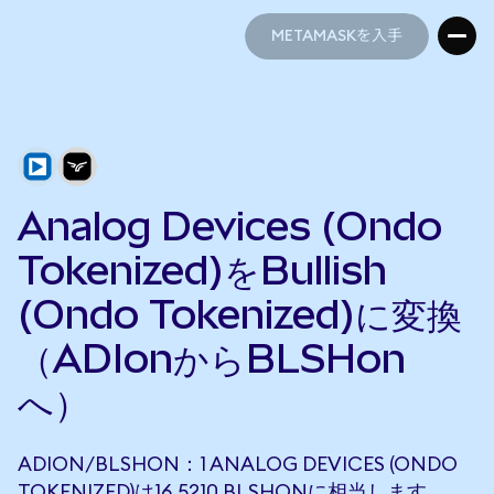
METAMASKを入手
METAMASKを入手
Analog Devices (Ondo
Tokenized)をBullish
(Ondo Tokenized)に変換
（ADIonからBLSHon
へ）
ADION/BLSHON：1 ANALOG DEVICES (ONDO
TOKENIZED)は16.5210 BLSHONに相当します