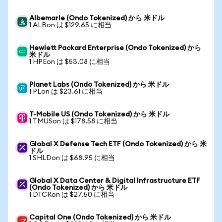
Albemarle (Ondo Tokenized) から 米ドル
1 ALBon は $129.65 に相当
Hewlett Packard Enterprise (Ondo Tokenized) から
米ドル
1 HPEon は $53.08 に相当
Planet Labs (Ondo Tokenized) から 米ドル
1 PLon は $23.61 に相当
T-Mobile US (Ondo Tokenized) から 米ドル
1 TMUSon は $178.58 に相当
Global X Defense Tech ETF (Ondo Tokenized) から 米
ドル
1 SHLDon は $68.95 に相当
Global X Data Center & Digital Infrastructure ETF
(Ondo Tokenized) から 米ドル
1 DTCRon は $27.50 に相当
Capital One (Ondo Tokenized) から 米ドル