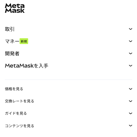
取引
スワップ
マネー
新規
予測
新規
購入
開発者
パーペチュアル
新規
カード
ドキュメントを表示
MetaMaskを入手
RWA
mUSD
新規
ダッシュボード
トランザクションシールド
収益化
Smart Accounts Kit
Agent Wallet
新規
価格を見る
埋め込みウォレット
Snaps
ビットコインの価格
交換レートを見る
MetaMask Connect
イーサリアムの価格
報酬
新規
BTC→USD
Solanaの価格
ガイドを見る
Snaps
セキュリティ
ETH→USD
BTCの購入
Shiba Inuの価格
USDT→INR
コンテンツを見る
Web3サービス
サポート
ETHの購入
Pepeの価格
ビットコインウォレット
BTC→USDT