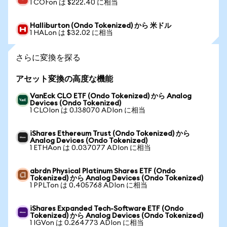
1 COFon は $222.40 に相当
Halliburton (Ondo Tokenized) から 米ドル
1 HALon は $32.02 に相当
さらに変換を探る
アセット変換の高度な機能
VanEck CLO ETF (Ondo Tokenized) から Analog
Devices (Ondo Tokenized)
1 CLOIon は 0.138070 ADIon に相当
iShares Ethereum Trust (Ondo Tokenized) から
Analog Devices (Ondo Tokenized)
1 ETHAon は 0.037077 ADIon に相当
abrdn Physical Platinum Shares ETF (Ondo
Tokenized) から Analog Devices (Ondo Tokenized)
1 PPLTon は 0.405768 ADIon に相当
iShares Expanded Tech-Software ETF (Ondo
Tokenized) から Analog Devices (Ondo Tokenized)
1 IGVon は 0.264773 ADIon に相当