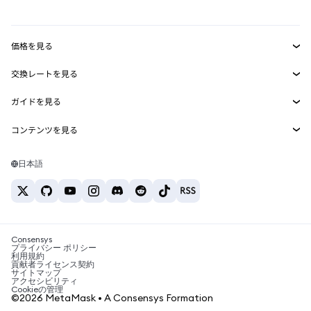
mUSD
新規
ダッシュボード
トランザクションシールド
収益化
Smart Accounts Kit
Agent Wallet
新規
価格を見る
埋め込みウォレット
Snaps
ビットコインの価格
交換レートを見る
MetaMask Connect
イーサリアムの価格
報酬
新規
BTC→USD
Solanaの価格
ガイドを見る
Snaps
セキュリティ
ETH→USD
BTCの購入
Shiba Inuの価格
USDT→INR
コンテンツを見る
Web3サービス
サポート
ETHの購入
Pepeの価格
ビットコインウォレット
BTC→USDT
SOLの購入
キャリア
Tetherの価格
Solanaウォレット
日本語
BTC→INR
PEPEの購入
お問い合わせ
USDCの価格
おすすめの暗号資産カード
ETH→USDT
USDTの購入
Chanlinkの価格
おすすめのモバイル暗号資産ウォレット
USDT→PHP
USDCの購入
Polymarketとは？
BTC→EUR
SHIBの購入
Consensys
税制関連ニュース
プライバシー ポリシー
利用規約
BNBの購入
貢献者ライセンス契約
暗号資産の購入方法は？
サイトマップ
アクセシビリティ
ビットコインを売るには？
Cookieの管理
©2026 MetaMask • A Consensys Formation