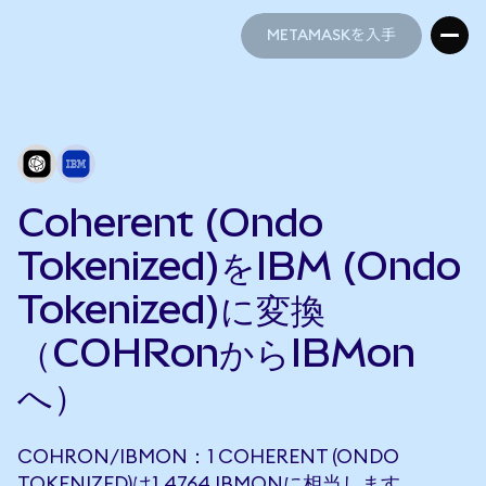
METAMASKを入手
METAMASKを入手
Coherent (Ondo
Tokenized)をIBM (Ondo
Tokenized)に変換
（COHRonからIBMon
へ）
COHRON/IBMON：1 COHERENT (ONDO
TOKENIZED)は1.4764 IBMONに相当します