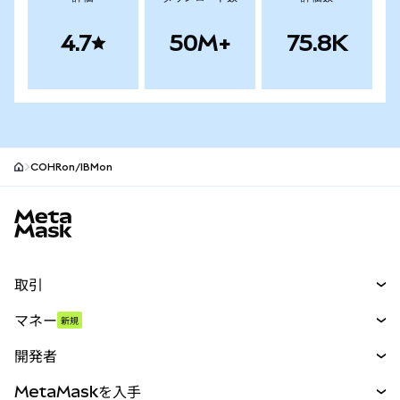
4.7
50M+
75.8K
COHRon/IBMon
MetaMaskサイトフッター
取引
スワップ
マネー
新規
予測
新規
購入
開発者
パーペチュアル
新規
カード
ドキュメントを表示
MetaMaskを入手
RWA