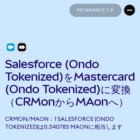
METAMASKを入手
METAMASKを入手
Salesforce (Ondo
Tokenized)をMastercard
(Ondo Tokenized)に変換
（CRMonからMAonへ）
CRMON/MAON：1 SALESFORCE (ONDO
TOKENIZED)は0.340783 MAONに相当します