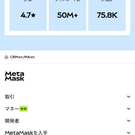
4.7
50M+
75.8K
CRMon/MAon
MetaMaskサイトフッター
取引
スワップ
マネー
新規
予測
新規
購入
開発者
パーペチュアル
新規
カード
ドキュメントを表示
MetaMaskを入手