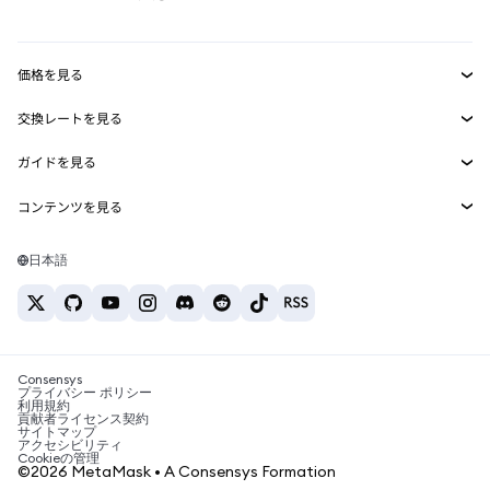
RWA
mUSD
新規
ダッシュボード
トランザクションシールド
収益化
Smart Accounts Kit
Agent Wallet
新規
価格を見る
埋め込みウォレット
Snaps
ビットコインの価格
交換レートを見る
MetaMask Connect
イーサリアムの価格
報酬
新規
BTC→USD
Solanaの価格
ガイドを見る
Snaps
セキュリティ
ETH→USD
BTCの購入
Shiba Inuの価格
USDT→INR
コンテンツを見る
Web3サービス
サポート
ETHの購入
Pepeの価格
ビットコインウォレット
BTC→USDT
SOLの購入
キャリア
Tetherの価格
Solanaウォレット
日本語
BTC→INR
PEPEの購入
お問い合わせ
USDCの価格
おすすめの暗号資産カード
ETH→USDT
USDTの購入
Chanlinkの価格
おすすめのモバイル暗号資産ウォレット
USDT→PHP
USDCの購入
Polymarketとは？
BTC→EUR
SHIBの購入
Consensys
税制関連ニュース
プライバシー ポリシー
利用規約
BNBの購入
貢献者ライセンス契約
暗号資産の購入方法は？
サイトマップ
アクセシビリティ
ビットコインを売るには？
Cookieの管理
©2026 MetaMask • A Consensys Formation