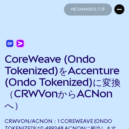
METAMASKを入手
METAMASKを入手
CoreWeave (Ondo
Tokenized)をAccenture
(Ondo Tokenized)に変換
（CRWVonからACNon
へ）
CRWVON/ACNON：1 COREWEAVE (ONDO
TOKENIZED)は0.499248 ACNONに相当します