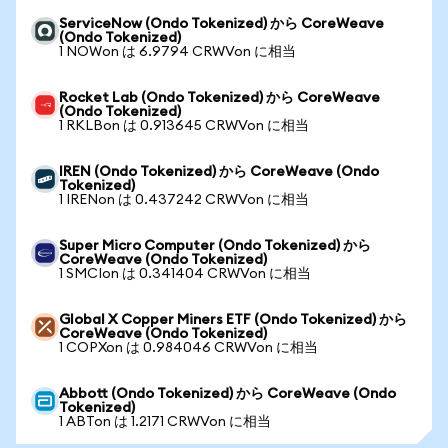
ServiceNow (Ondo Tokenized) から CoreWeave
(Ondo Tokenized)
1 NOWon は 6.9794 CRWVon に相当
Rocket Lab (Ondo Tokenized) から CoreWeave
(Ondo Tokenized)
1 RKLBon は 0.913645 CRWVon に相当
IREN (Ondo Tokenized) から CoreWeave (Ondo
Tokenized)
1 IRENon は 0.437242 CRWVon に相当
Super Micro Computer (Ondo Tokenized) から
CoreWeave (Ondo Tokenized)
1 SMCIon は 0.341404 CRWVon に相当
Global X Copper Miners ETF (Ondo Tokenized) から
CoreWeave (Ondo Tokenized)
1 COPXon は 0.984046 CRWVon に相当
Abbott (Ondo Tokenized) から CoreWeave (Ondo
Tokenized)
1 ABTon は 1.2171 CRWVon に相当