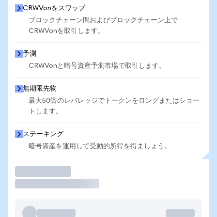
CRWVonをスワップ
ブロックチェーン間およびブロックチェーン上で
CRWVonを取引します。
予測
CRWVonと暗号資産予測市場で取引します。
無期限先物
最大50倍のレバレッジでトークンをロングまたはショー
トします。
ステーキング
暗号資産を運用して受動的所得を得ましょう。
取引