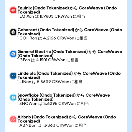
Equinix (Ondo Tokenized) から CoreWeave (Ondo
Tokenized)
1 EQIXon は 11.9803 CRWVon に相当
Coherent (Ondo Tokenized) から CoreWeave (Ondo
Tokenized)
1 COHRon は 4.2166 CRWVon に相当
General Electric (Ondo Tokenized) から CoreWeave
(Ondo Tokenized)
1 GEon は 4.1501 CRWVon に相当
Linde plc (Ondo Tokenized) から CoreWeave (Ondo
Tokenized)
1 LINon は 5.5639 CRWVon に相当
Snowflake (Ondo Tokenized) から CoreWeave
(Ondo Tokenized)
1 SNOWon は 3.6395 CRWVon に相当
Airbnb (Ondo Tokenized) から CoreWeave (Ondo
Tokenized)
1 ABNBon は 1.9363 CRWVon に相当