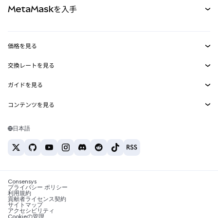
MetaMaskを入手
RWA
mUSD
新規
ダッシュボード
トランザクションシールド
収益化
Smart Accounts Kit
Agent Wallet
新規
価格を見る
埋め込みウォレット
Snaps
ビットコインの価格
交換レートを見る
MetaMask Connect
イーサリアムの価格
報酬
新規
BTC→USD
Solanaの価格
ガイドを見る
Snaps
セキュリティ
ETH→USD
BTCの購入
Shiba Inuの価格
USDT→INR
コンテンツを見る
Web3サービス
サポート
ETHの購入
Pepeの価格
ビットコインウォレット
BTC→USDT
SOLの購入
キャリア
Tetherの価格
Solanaウォレット
日本語
BTC→INR
PEPEの購入
お問い合わせ
USDCの価格
おすすめの暗号資産カード
ETH→USDT
USDTの購入
Chanlinkの価格
おすすめのモバイル暗号資産ウォレット
USDT→PHP
USDCの購入
Polymarketとは？
BTC→EUR
SHIBの購入
Consensys
税制関連ニュース
プライバシー ポリシー
利用規約
BNBの購入
貢献者ライセンス契約
暗号資産の購入方法は？
サイトマップ
アクセシビリティ
ビットコインを売るには？
Cookieの管理