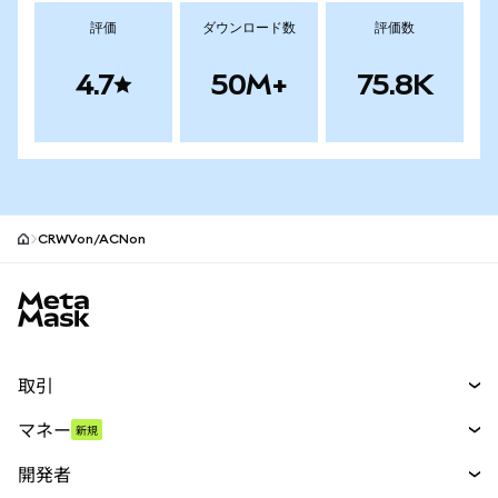
評価
ダウンロード数
評価数
4.7
50M+
75.8K
CRWVon/ACNon
MetaMaskサイトフッター
取引
スワップ
マネー
新規
予測
新規
購入
開発者
パーペチュアル
新規
カード
ドキュメントを表示