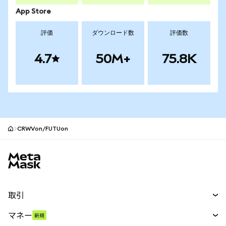
App Store
評価
ダウンロード数
評価数
4.7
50M+
75.8K
CRWVon/FUTUon
MetaMaskサイトフッター
取引
スワップ
マネー
新規
予測
新規
購入