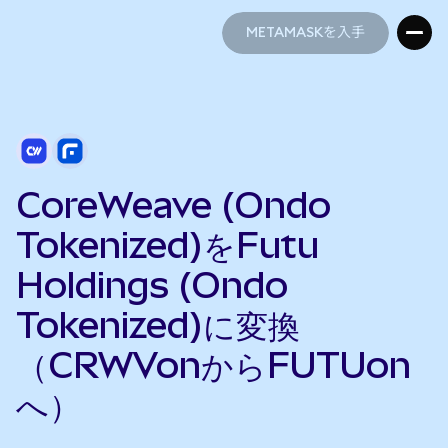
METAMASKを入手
METAMASKを入手
CoreWeave (Ondo
Tokenized)をFutu
Holdings (Ondo
Tokenized)に変換
（CRWVonからFUTUon
へ）