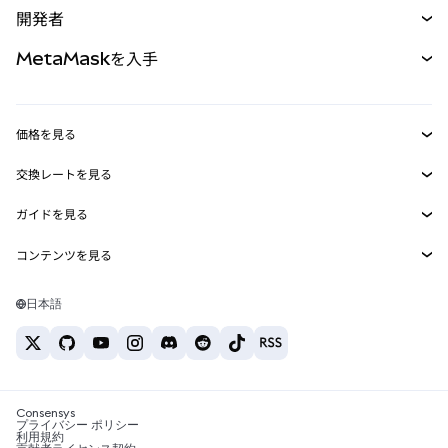
開発者
パーペチュアル
新規
カード
ドキュメントを表示
MetaMaskを入手
RWA
mUSD
新規
ダッシュボード
トランザクションシールド
収益化
Smart Accounts Kit
Agent Wallet
新規
価格を見る
埋め込みウォレット
Snaps
ビットコインの価格
交換レートを見る
MetaMask Connect
イーサリアムの価格
報酬
新規
BTC→USD
Solanaの価格
ガイドを見る
Snaps
セキュリティ
ETH→USD
BTCの購入
Shiba Inuの価格
USDT→INR
コンテンツを見る
Web3サービス
サポート
ETHの購入
Pepeの価格
ビットコインウォレット
BTC→USDT
SOLの購入
キャリア
Tetherの価格
Solanaウォレット
日本語
BTC→INR
PEPEの購入
お問い合わせ
USDCの価格
おすすめの暗号資産カード
ETH→USDT
USDTの購入
Chanlinkの価格
おすすめのモバイル暗号資産ウォレット
USDT→PHP
USDCの購入
Polymarketとは？
BTC→EUR
SHIBの購入
Consensys
税制関連ニュース
プライバシー ポリシー
利用規約
BNBの購入