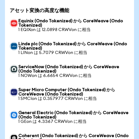
アセット変換の高度な機能
Equinix (Ondo Tokenized) から CoreWeave (Ondo
Tokenized)
1 EQIXon は 12.0898 CRWVon に相当
Linde plc (Ondo Tokenized) から CoreWeave (Ondo
Tokenized)
1 LINon は 5.7079 CRWVon に相当
ServiceNow (Ondo Tokenized) から CoreWeave
(Ondo Tokenized)
1 NOWon は 6.6654 CRWVon に相当
Super Micro Computer (Ondo Tokenized) から
CoreWeave (Ondo Tokenized)
1 SMCIon は 0.357977 CRWVon に相当
General Electric (Ondo Tokenized) から CoreWeave
(Ondo Tokenized)
1 GEon は 4.3367 CRWVon に相当
Coherent (Ondo Tokenized) から CoreWeave (Ondo