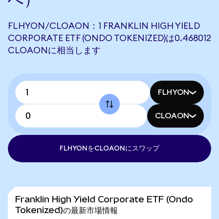
FLHYON/CLOAON：1 FRANKLIN HIGH YIELD
CORPORATE ETF (ONDO TOKENIZED)は0.468012
CLOAONに相当します
FLHYON
CLOAON
FLHYONをCLOAONにスワップ
Franklin High Yield Corporate ETF (Ondo
Tokenized)の最新市場情報