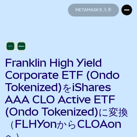
METAMASKを入手
METAMASKを入手
Franklin High Yield
Corporate ETF (Ondo
Tokenized)をiShares
AAA CLO Active ETF
(Ondo Tokenized)に変換
（FLHYonからCLOAon
へ）