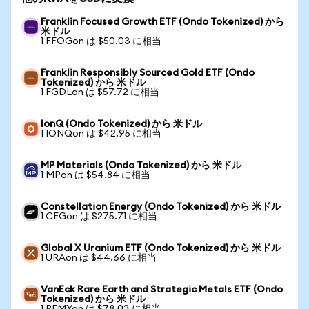
Franklin Focused Growth ETF (Ondo Tokenized) から
米ドル
1 FFOGon は $50.03 に相当
Franklin Responsibly Sourced Gold ETF (Ondo
Tokenized) から 米ドル
1 FGDLon は $57.72 に相当
IonQ (Ondo Tokenized) から 米ドル
1 IONQon は $42.95 に相当
MP Materials (Ondo Tokenized) から 米ドル
1 MPon は $54.84 に相当
Constellation Energy (Ondo Tokenized) から 米ドル
1 CEGon は $275.71 に相当
Global X Uranium ETF (Ondo Tokenized) から 米ドル
1 URAon は $44.66 に相当
VanEck Rare Earth and Strategic Metals ETF (Ondo
Tokenized) から 米ドル