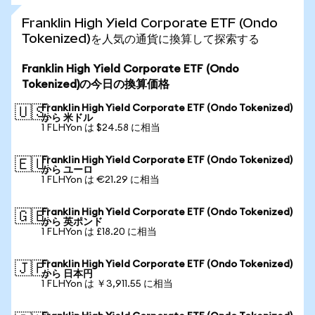
Franklin High Yield Corporate ETF (Ondo
Tokenized)を人気の通貨に換算して探索する
Franklin High Yield Corporate ETF (Ondo
Tokenized)の今日の換算価格
Franklin High Yield Corporate ETF (Ondo Tokenized)
🇺🇸
から 米ドル
1 FLHYon は $24.58 に相当
Franklin High Yield Corporate ETF (Ondo Tokenized)
🇪🇺
から ユーロ
1 FLHYon は €21.29 に相当
Franklin High Yield Corporate ETF (Ondo Tokenized)
🇬🇧
から 英ポンド
1 FLHYon は £18.20 に相当
Franklin High Yield Corporate ETF (Ondo Tokenized)
🇯🇵
から 日本円
1 FLHYon は ￥3,911.55 に相当