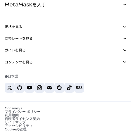
MetaMaskを入手
RWA
mUSD
新規
ダッシュボード
トランザクションシールド
収益化
Smart Accounts Kit
Agent Wallet
新規
価格を見る
埋め込みウォレット
Snaps
ビットコインの価格
交換レートを見る
MetaMask Connect
イーサリアムの価格
報酬
新規
BTC→USD
Solanaの価格
ガイドを見る
Snaps
セキュリティ
ETH→USD
BTCの購入
Shiba Inuの価格
USDT→INR
コンテンツを見る
Web3サービス
サポート
ETHの購入
Pepeの価格
ビットコインウォレット
BTC→USDT
SOLの購入
キャリア
Tetherの価格
Solanaウォレット
日本語
BTC→INR
PEPEの購入
お問い合わせ
USDCの価格
おすすめの暗号資産カード
ETH→USDT
USDTの購入
Chanlinkの価格
おすすめのモバイル暗号資産ウォレット
USDT→PHP
USDCの購入
Polymarketとは？
BTC→EUR
SHIBの購入
Consensys
税制関連ニュース
プライバシー ポリシー
利用規約
BNBの購入
貢献者ライセンス契約
暗号資産の購入方法は？
サイトマップ
アクセシビリティ
ビットコインを売るには？
Cookieの管理