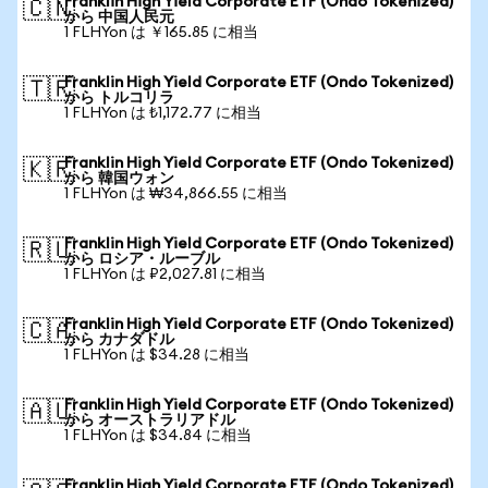
Franklin High Yield Corporate ETF (Ondo Tokenized)
🇨🇳
から 中国人民元
1 FLHYon は ￥165.85 に相当
Franklin High Yield Corporate ETF (Ondo Tokenized)
🇹🇷
から トルコリラ
1 FLHYon は ₺1,172.77 に相当
Franklin High Yield Corporate ETF (Ondo Tokenized)
🇰🇷
から 韓国ウォン
1 FLHYon は ₩34,866.55 に相当
Franklin High Yield Corporate ETF (Ondo Tokenized)
🇷🇺
から ロシア・ルーブル
1 FLHYon は ₽2,027.81 に相当
Franklin High Yield Corporate ETF (Ondo Tokenized)
🇨🇦
から カナダドル
1 FLHYon は $34.28 に相当
Franklin High Yield Corporate ETF (Ondo Tokenized)
🇦🇺
から オーストラリアドル
1 FLHYon は $34.84 に相当
Franklin High Yield Corporate ETF (Ondo Tokenized)