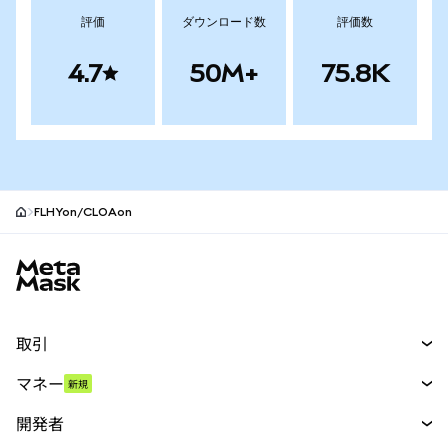
評価
ダウンロード数
評価数
4.7
50M+
75.8K
FLHYon/CLOAon
MetaMaskサイトフッター
取引
スワップ
マネー
新規
予測
新規
購入
開発者
パーペチュアル
新規
カード
ドキュメントを表示