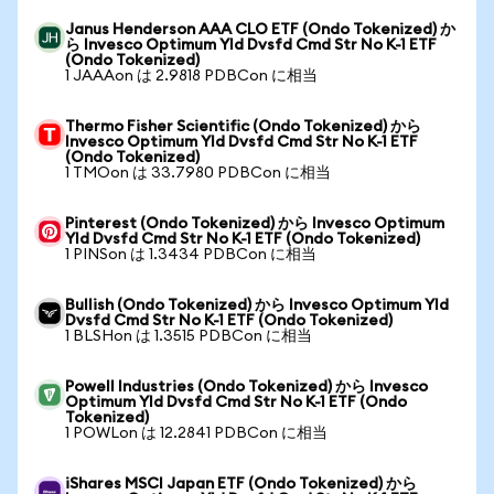
Janus Henderson AAA CLO ETF (Ondo Tokenized) か
ら Invesco Optimum Yld Dvsfd Cmd Str No K-1 ETF
(Ondo Tokenized)
1 JAAAon は 2.9818 PDBCon に相当
Thermo Fisher Scientific (Ondo Tokenized) から
Invesco Optimum Yld Dvsfd Cmd Str No K-1 ETF
(Ondo Tokenized)
1 TMOon は 33.7980 PDBCon に相当
Pinterest (Ondo Tokenized) から Invesco Optimum
Yld Dvsfd Cmd Str No K-1 ETF (Ondo Tokenized)
1 PINSon は 1.3434 PDBCon に相当
Bullish (Ondo Tokenized) から Invesco Optimum Yld
Dvsfd Cmd Str No K-1 ETF (Ondo Tokenized)
1 BLSHon は 1.3515 PDBCon に相当
Powell Industries (Ondo Tokenized) から Invesco
Optimum Yld Dvsfd Cmd Str No K-1 ETF (Ondo
Tokenized)
1 POWLon は 12.2841 PDBCon に相当
iShares MSCI Japan ETF (Ondo Tokenized) から