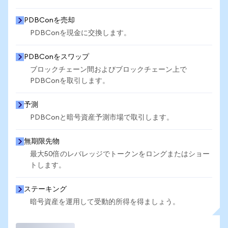
PDBConを売却
PDBConを現金に交換します。
PDBConをスワップ
ブロックチェーン間およびブロックチェーン上で
PDBConを取引します。
予測
PDBConと暗号資産予測市場で取引します。
無期限先物
最大50倍のレバレッジでトークンをロングまたはショー
トします。
ステーキング
暗号資産を運用して受動的所得を得ましょう。