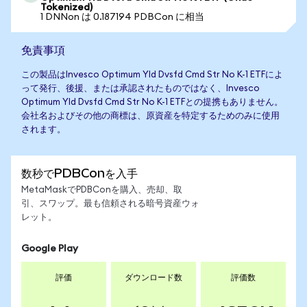
Tokenized)
1 DNNon は 0.187194 PDBCon に相当
免責事項
この製品はInvesco Optimum Yld Dvsfd Cmd Str No K-1 ETFによ
って発行、後援、または承認されたものではなく、Invesco
Optimum Yld Dvsfd Cmd Str No K-1 ETFとの提携もありません。
会社名およびその他の商標は、原資産を特定するためのみに使用
されます。
数秒でPDBConを入手
MetaMaskでPDBConを購入、売却、取
引、スワップ。最も信頼される暗号資産ウォ
レット。
Google Play
評価
ダウンロード数
評価数