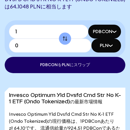
は64.1048 PLNに相当します
PDBCON
PLN
PDBCONをPLNにスワップ
Invesco Optimum Yld Dvsfd Cmd Str No K-
1 ETF (Ondo Tokenized)の最新市場情報
Invesco Optimum Yld Dvsfd Cmd Str No K-1 ETF
(Ondo Tokenized)の現行価格は、1PDBConあたり
zł 64.10です。 流通供給量が924.51 PDBConであるた