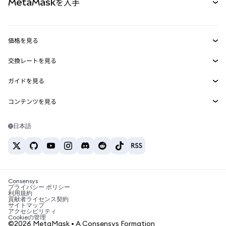
MetaMaskを入手
RWA
mUSD
新規
ダッシュボード
トランザクションシールド
収益化
Smart Accounts Kit
Agent Wallet
新規
価格を見る
埋め込みウォレット
Snaps
ビットコインの価格
交換レートを見る
MetaMask Connect
イーサリアムの価格
報酬
新規
BTC→USD
Solanaの価格
ガイドを見る
Snaps
セキュリティ
ETH→USD
BTCの購入
Shiba Inuの価格
USDT→INR
コンテンツを見る
Web3サービス
サポート
ETHの購入
Pepeの価格
ビットコインウォレット
BTC→USDT
SOLの購入
キャリア
Tetherの価格
Solanaウォレット
日本語
BTC→INR
PEPEの購入
お問い合わせ
USDCの価格
おすすめの暗号資産カード
ETH→USDT
USDTの購入
Chanlinkの価格
おすすめのモバイル暗号資産ウォレット
USDT→PHP
USDCの購入
Polymarketとは？
BTC→EUR
SHIBの購入
Consensys
税制関連ニュース
プライバシー ポリシー
利用規約
BNBの購入
貢献者ライセンス契約
暗号資産の購入方法は？
サイトマップ
アクセシビリティ
ビットコインを売るには？
Cookieの管理
©2026 MetaMask • A Consensys Formation