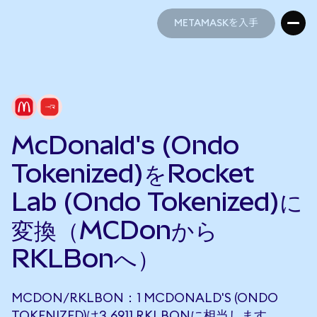
METAMASKを入手
METAMASKを入手
McDonald's (Ondo
Tokenized)をRocket
Lab (Ondo Tokenized)に
変換（MCDonから
RKLBonへ）
MCDON/RKLBON：1 MCDONALD'S (ONDO
TOKENIZED)は3.6911 RKLBONに相当します