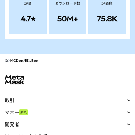
評価
ダウンロード数
評価数
4.7
50M+
75.8K
MCDon/RKLBon
MetaMaskサイトフッター
取引
スワップ
マネー
新規
予測
新規
購入
開発者
パーペチュアル
新規
カード
ドキュメントを表示