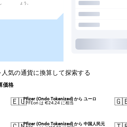
し
ょう。
ized)を人気の通貨に換算して探索する
の換算価格
Pfizer (Ondo Tokenized) から ユーロ
🇪🇺
🇬
1 PFEon は €24.24 に相当
Pfizer (Ondo Tokenized) から 中国人民元
🇨🇳
🇹