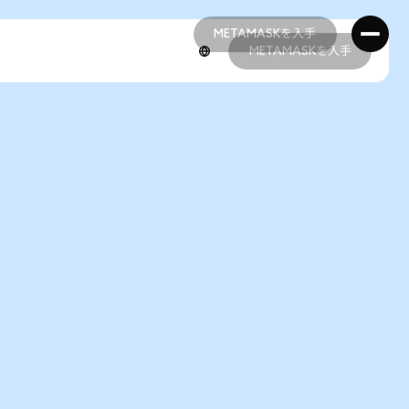
METAMASKを入手
METAMASKを入手
METAMASKを入手
METAMASKを入手