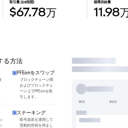
取引量
(24時間)
循環供給量
$67.78万
11.98
用する方法
取引
PFEonをスワップ
換
ブロックチェーン間
およびブロックチェ
ーン上でPFEonを取
引します。
15分
30分
ステーキング
ッ
暗号資産を運用して
ン
受動的所得を得まし