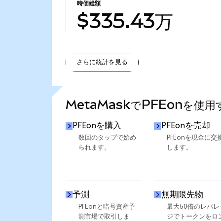
時価総額
$335.43万
さらに統計を見る
さらに統計を見る
MetaMaskでPFEonを使
PFEonを購入
PFEonを売却
数回のタップで始め
PFEonを現金に交
られます。
します。
予測
無期限先物
PFEonと暗号資産予
最大50倍のレバレ
測市場で取引しま
ジでトークンをロ