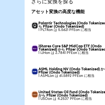
さらに変換を探る
アセット変換の高度な機能
Palantir Technologies (Ondo Tokenize
ら Pfizer (Ondo Tokenized)
1 PLTRon は 5.5621 PFEon に相当
iShares Core S&P MidCap ETF (Ondo
Tokenized) から Pfizer (Ondo Tokenize
1 IJHon は 2.7841 PFEon に相当
ASML Holding NV (Ondo Tokenized) 
Pfizer (Ondo Tokenized)
1 ASMLon は 61.5892 PFEon に相当
United States Oil Fund (Ondo Tokeniz
から Pfizer (Ondo Tokenized)
1 USOon は 4.2537 PFEon に相当