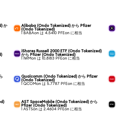
d) か
Alibaba (Ondo Tokenized) から Pfizer
(Ondo Tokenized)
1 BABAon は 4.5410 PFEon に相当
iShares Russell 2000 ETF (Ondo Tokenized)
d)
から Pfizer (Ondo Tokenized)
1 IWMon は 10.8183 PFEon に相当
から
Qualcomm (Ondo Tokenized) から Pfizer
(Ondo Tokenized)
1 QCOMon は 5.7787 PFEon に相当
ed)
AST SpaceMobile (Ondo Tokenized) から
Pfizer (Ondo Tokenized)
1 ASTSon は 2.4604 PFEon に相当