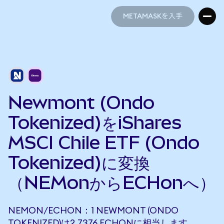
METAMASKを入手
METAMASKを入手
Newmont (Ondo
Tokenized)をiShares
MSCI Chile ETF (Ondo
Tokenized)に変換
（NEMonからECHonへ）
NEMON/ECHON：1 NEWMONT (ONDO
TOKENIZED)は2.7376 ECHONに相当します