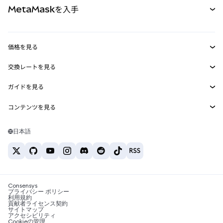
MetaMaskを入手
RWA
mUSD
新規
ダッシュボード
トランザクションシールド
収益化
Smart Accounts Kit
Agent Wallet
新規
価格を見る
埋め込みウォレット
Snaps
ビットコインの価格
交換レートを見る
MetaMask Connect
イーサリアムの価格
報酬
新規
BTC→USD
Solanaの価格
ガイドを見る
Snaps
セキュリティ
ETH→USD
BTCの購入
Shiba Inuの価格
USDT→INR
コンテンツを見る
Web3サービス
サポート
ETHの購入
Pepeの価格
ビットコインウォレット
BTC→USDT
SOLの購入
キャリア
Tetherの価格
Solanaウォレット
日本語
BTC→INR
PEPEの購入
お問い合わせ
USDCの価格
おすすめの暗号資産カード
ETH→USDT
USDTの購入
Chanlinkの価格
おすすめのモバイル暗号資産ウォレット
USDT→PHP
USDCの購入
Polymarketとは？
BTC→EUR
SHIBの購入
Consensys
税制関連ニュース
プライバシー ポリシー
利用規約
BNBの購入
貢献者ライセンス契約
暗号資産の購入方法は？
サイトマップ
アクセシビリティ
ビットコインを売るには？
Cookieの管理