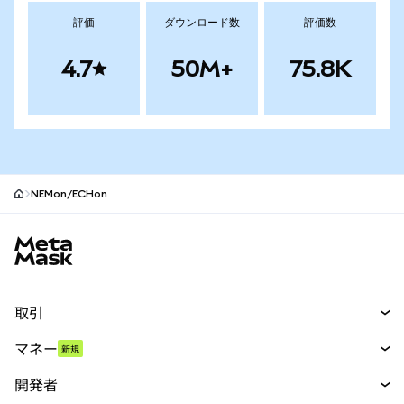
評価
ダウンロード数
評価数
4.7
50M+
75.8K
NEMon/ECHon
MetaMaskサイトフッター
取引
スワップ
マネー
新規
予測
新規
購入
開発者
パーペチュアル
新規
カード
ドキュメントを表示