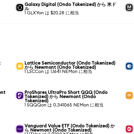
Galaxy Digital (Ondo Tokenized) から 米ド
ル
1 GLXYon は $20.28 に相当
t
Lattice Semiconductor (Ondo Tokenized)
から Newmont (Ondo Tokenized)
1 LSCCon は 1.1641 NEMon に相当
ont
ProShares UltraPro Short QQQ (Ondo
Tokenized) から Newmont (Ondo
Tokenized)
1 SQQQon は 0.341065 NEMon に相当
Vanguard Value ETF (Ondo Tokenized) か
ら Newmont (Ondo Tokenized)