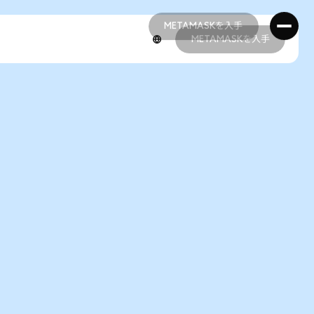
METAMASKを入手
METAMASKを入手
METAMASKを入手
METAMASKを入手