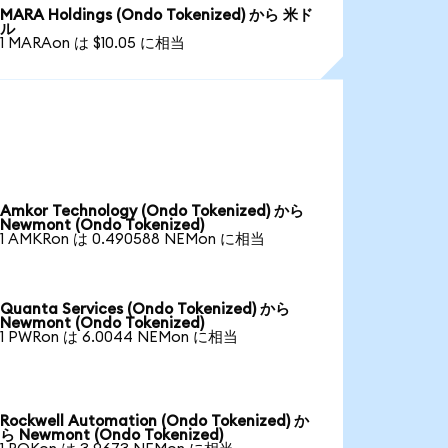
MARA Holdings (Ondo Tokenized) から 米ド
ル
1 MARAon は $10.05 に相当
Amkor Technology (Ondo Tokenized) から
Newmont (Ondo Tokenized)
1 AMKRon は 0.490588 NEMon に相当
Quanta Services (Ondo Tokenized) から
Newmont (Ondo Tokenized)
1 PWRon は 6.0044 NEMon に相当
Rockwell Automation (Ondo Tokenized) か
ら Newmont (Ondo Tokenized)