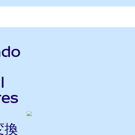
ndo
l
res
変換