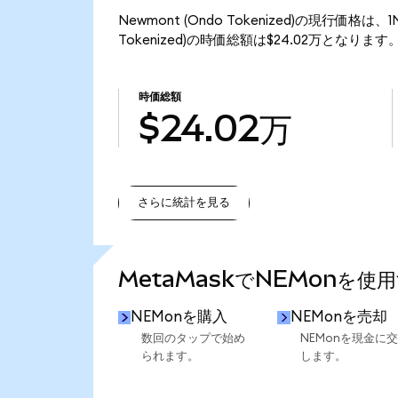
Newmont (Ondo Tokenized)の現行価格は、
Tokenized)の時価総額は$24.02万となります
時価総額
$24.02万
さらに統計を見る
さらに統計を見る
MetaMaskでNEMonを使
NEMonを購入
NEMonを売却
数回のタップで始め
NEMonを現金に
られます。
します。