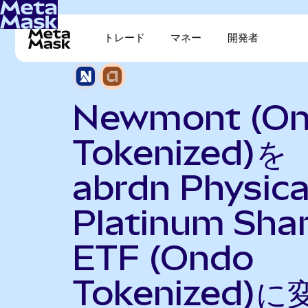
トレード
マネー
開発者
Newmont (O
Tokenized)を
abrdn Physica
Platinum Sha
ETF (Ondo
Tokenized)に