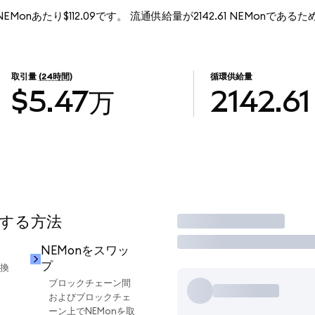
1NEMonあたり$112.09です。 流通供給量が2142.61 NEMonであるため
。
取引量
(24時間)
循環供給量
$5.47万
2142.61
用する方法
取引
NEMonをスワッ
プ
交換
ブロックチェーン間
およびブロックチェ
ーン上でNEMonを取