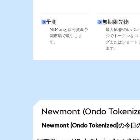
予測
無期限先物
NEMonと暗号資産予
最大50倍のレバレ
測市場で取引しま
ジでトークンをロ
す。
グまたはショート
ます。
Newmont (Ondo Tok
Newmont (Ondo Tokenized)の