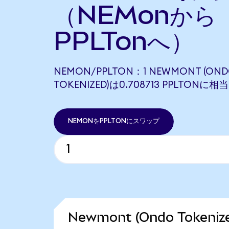
（NEMonから
PPLTonへ）
NEMON/PPLTON：1 NEWMONT (ON
TOKENIZED)は0.708713 PPLTONに
NEMONをPPLTONにスワップ
Newmont (Ondo Token