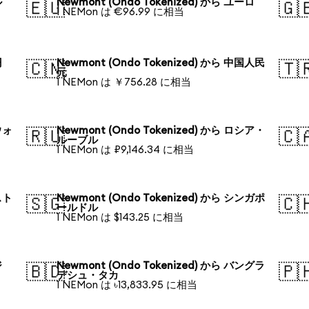
ル
Newmont (Ondo Tokenized) から ユーロ
🇪🇺
🇬
1 NEMon は €96.99 に相当
円
Newmont (Ondo Tokenized) から 中国人民
🇨🇳
🇹
元
1 NEMon は ￥756.28 に相当
ウォ
Newmont (Ondo Tokenized) から ロシア・
🇷🇺
🇨
ルーブル
1 NEMon は ₽9,146.34 に相当
スト
Newmont (Ondo Tokenized) から シンガポ
🇸🇬
🇨
ールドル
1 NEMon は $143.25 に相当
ジ
Newmont (Ondo Tokenized) から バングラ
🇧🇩
🇵
デシュ・タカ
1 NEMon は ৳13,833.95 に相当