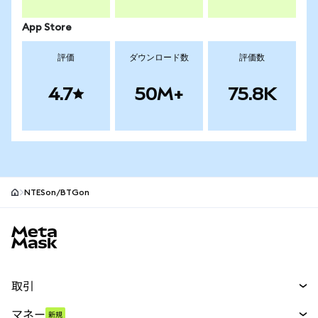
App Store
評価
ダウンロード数
評価数
4.7
50M+
75.8K
NTESon/BTGon
MetaMaskサイトフッター
取引
スワップ
マネー
新規