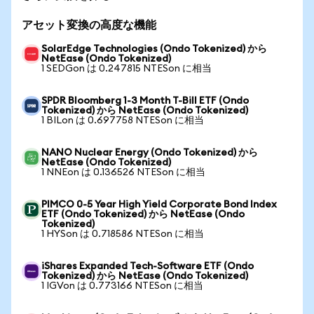
アセット変換の高度な機能
SolarEdge Technologies (Ondo Tokenized) から
NetEase (Ondo Tokenized)
1 SEDGon は 0.247815 NTESon に相当
SPDR Bloomberg 1-3 Month T-Bill ETF (Ondo
Tokenized) から NetEase (Ondo Tokenized)
1 BILon は 0.697758 NTESon に相当
NANO Nuclear Energy (Ondo Tokenized) から
NetEase (Ondo Tokenized)
1 NNEon は 0.136526 NTESon に相当
PIMCO 0-5 Year High Yield Corporate Bond Index
ETF (Ondo Tokenized) から NetEase (Ondo
Tokenized)
1 HYSon は 0.718586 NTESon に相当
iShares Expanded Tech-Software ETF (Ondo
Tokenized) から NetEase (Ondo Tokenized)
1 IGVon は 0.773166 NTESon に相当