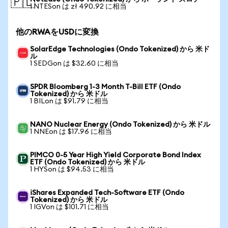
🇵🇱
1 NTESon は zł 490.92 に相当
他のRWAをUSDに変換
SolarEdge Technologies (Ondo Tokenized) から 米ド
ル
1 SEDGon は $32.60 に相当
SPDR Bloomberg 1-3 Month T-Bill ETF (Ondo
Tokenized) から 米ドル
1 BILon は $91.79 に相当
NANO Nuclear Energy (Ondo Tokenized) から 米ドル
1 NNEon は $17.96 に相当
PIMCO 0-5 Year High Yield Corporate Bond Index
ETF (Ondo Tokenized) から 米ドル
1 HYSon は $94.53 に相当
iShares Expanded Tech-Software ETF (Ondo
Tokenized) から 米ドル
1 IGVon は $101.71 に相当