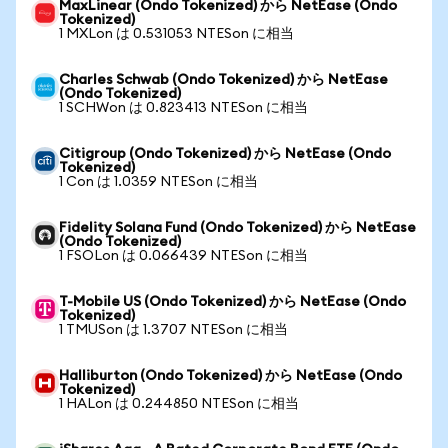
MaxLinear (Ondo Tokenized) から NetEase (Ondo
Tokenized)
1 MXLon は 0.531053 NTESon に相当
Charles Schwab (Ondo Tokenized) から NetEase
(Ondo Tokenized)
1 SCHWon は 0.823413 NTESon に相当
Citigroup (Ondo Tokenized) から NetEase (Ondo
Tokenized)
1 Con は 1.0359 NTESon に相当
Fidelity Solana Fund (Ondo Tokenized) から NetEase
(Ondo Tokenized)
1 FSOLon は 0.066439 NTESon に相当
T-Mobile US (Ondo Tokenized) から NetEase (Ondo
Tokenized)
1 TMUSon は 1.3707 NTESon に相当
Halliburton (Ondo Tokenized) から NetEase (Ondo
Tokenized)
1 HALon は 0.244850 NTESon に相当