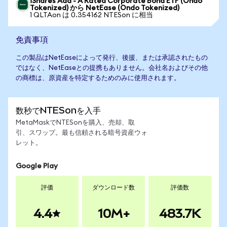
iShares Aaa - A Rated Corporate Bond ETF (Ondo
Tokenized) から NetEase (Ondo Tokenized)
1 QLTAon は 0.354162 NTESon に相当
免責事項
この製品はNetEaseによって発行、後援、または承認されたもの
ではなく、NetEaseとの提携もありません。会社名およびその他
の商標は、原資産を特定するためのみに使用されます。
数秒でNTESonを入手
MetaMaskでNTESonを購入、売却、取
引、スワップ。最も信頼される暗号資産ウォ
レット。
Google Play
評価
ダウンロード数
評価数
4.4
10M+
483.7K