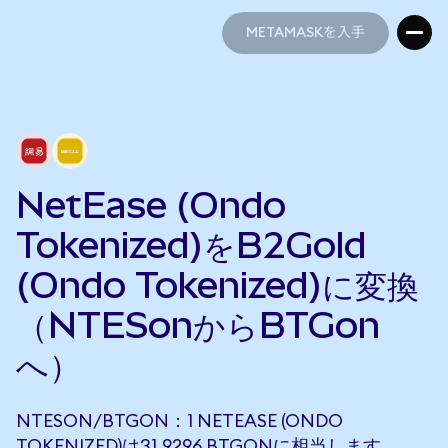
METAMASKを入手
METAMASKを入手
NetEase (Ondo
Tokenized)をB2Gold
(Ondo Tokenized)に変換
（NTESonからBTGon
へ）
NTESON/BTGON：1 NETEASE (ONDO
TOKENIZED)は31.9296 BTGONに相当します