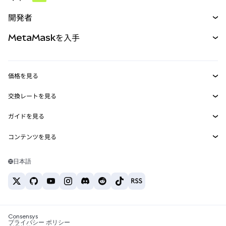
予測
新規
購入
開発者
パーペチュアル
新規
カード
ドキュメントを表示
MetaMaskを入手
RWA
mUSD
新規
ダッシュボード
トランザクションシールド
収益化
Smart Accounts Kit
Agent Wallet
新規
価格を見る
埋め込みウォレット
Snaps
ビットコインの価格
交換レートを見る
MetaMask Connect
イーサリアムの価格
報酬
新規
BTC→USD
Solanaの価格
ガイドを見る
Snaps
セキュリティ
ETH→USD
BTCの購入
Shiba Inuの価格
USDT→INR
コンテンツを見る
Web3サービス
サポート
ETHの購入
Pepeの価格
ビットコインウォレット
BTC→USDT
SOLの購入
キャリア
Tetherの価格
Solanaウォレット
日本語
BTC→INR
PEPEの購入
お問い合わせ
USDCの価格
おすすめの暗号資産カード
ETH→USDT
USDTの購入
Chanlinkの価格
おすすめのモバイル暗号資産ウォレット
USDT→PHP
USDCの購入
Polymarketとは？
BTC→EUR
SHIBの購入
Consensys
税制関連ニュース
プライバシー ポリシー