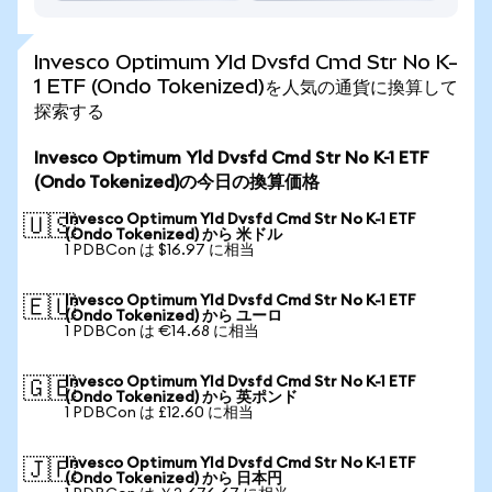
Invesco Optimum Yld Dvsfd Cmd Str No K-
1 ETF (Ondo Tokenized)を人気の通貨に換算して
探索する
Invesco Optimum Yld Dvsfd Cmd Str No K-1 ETF
(Ondo Tokenized)の今日の換算価格
Invesco Optimum Yld Dvsfd Cmd Str No K-1 ETF
🇺🇸
(Ondo Tokenized) から 米ドル
1 PDBCon は $16.97 に相当
Invesco Optimum Yld Dvsfd Cmd Str No K-1 ETF
🇪🇺
(Ondo Tokenized) から ユーロ
1 PDBCon は €14.68 に相当
Invesco Optimum Yld Dvsfd Cmd Str No K-1 ETF
🇬🇧
(Ondo Tokenized) から 英ポンド
1 PDBCon は £12.60 に相当
Invesco Optimum Yld Dvsfd Cmd Str No K-1 ETF
🇯🇵
(Ondo Tokenized) から 日本円