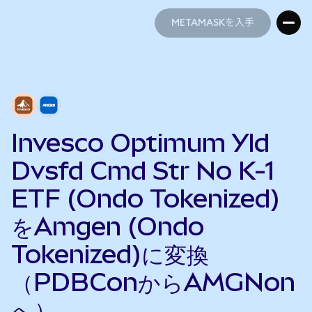
METAMASKを入手
METAMASKを入手
Invesco Optimum Yld
Dvsfd Cmd Str No K-1
ETF (Ondo Tokenized)
をAmgen (Ondo
Tokenized)に変換
（PDBConからAMGNon
へ）