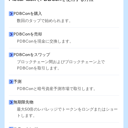
PDBConを購入
数回のタップで始められます。
PDBConを売却
PDBConを現金に交換します。
PDBConをスワップ
ブロックチェーン間およびブロックチェーン上で
PDBConを取引します。
予測
PDBConと暗号資産予測市場で取引します。
無期限先物
最大50倍のレバレッジでトークンをロングまたはショー
トします。