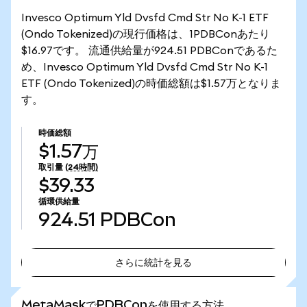
Invesco Optimum Yld Dvsfd Cmd Str No K-1 ETF
(Ondo Tokenized)の現行価格は、1PDBConあたり
$16.97です。 流通供給量が924.51 PDBConであるた
め、Invesco Optimum Yld Dvsfd Cmd Str No K-1
ETF (Ondo Tokenized)の時価総額は$1.57万となりま
す。
時価総額
$1.57万
取引量
(24時間)
$39.33
循環供給量
924.51
PDBCon
さらに統計を見る
さらに統計を見る
MetaMaskでPDBConを使用する方法