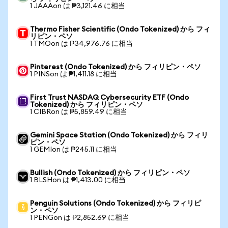
1 JAAAon は ₱3,121.46 に相当
Thermo Fisher Scientific (Ondo Tokenized) から フィ
リピン・ペソ
1 TMOon は ₱34,976.76 に相当
Pinterest (Ondo Tokenized) から フィリピン・ペソ
1 PINSon は ₱1,411.18 に相当
First Trust NASDAQ Cybersecurity ETF (Ondo
Tokenized) から フィリピン・ペソ
1 CIBRon は ₱5,859.49 に相当
Gemini Space Station (Ondo Tokenized) から フィリ
ピン・ペソ
1 GEMIon は ₱245.11 に相当
Bullish (Ondo Tokenized) から フィリピン・ペソ
1 BLSHon は ₱1,413.00 に相当
Penguin Solutions (Ondo Tokenized) から フィリピ
ン・ペソ
1 PENGon は ₱2,852.69 に相当