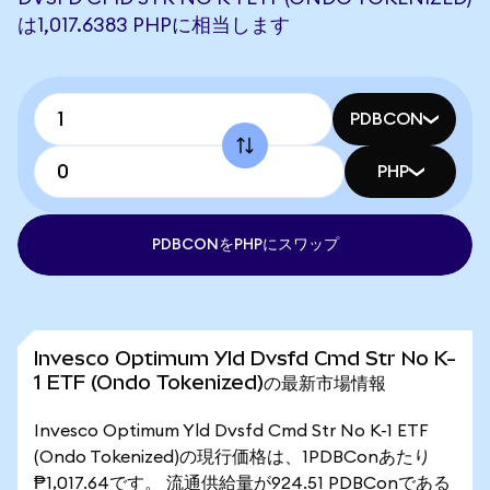
は1,017.6383 PHPに相当します
PDBCON
PHP
PDBCONをPHPにスワップ
Invesco Optimum Yld Dvsfd Cmd Str No K-
1 ETF (Ondo Tokenized)の最新市場情報
Invesco Optimum Yld Dvsfd Cmd Str No K-1 ETF
(Ondo Tokenized)の現行価格は、1PDBConあたり
₱1,017.64です。 流通供給量が924.51 PDBConである