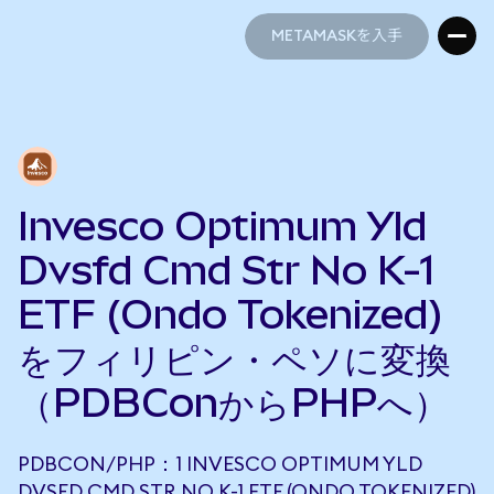
METAMASKを入手
METAMASKを入手
Invesco Optimum Yld
Dvsfd Cmd Str No K-1
ETF (Ondo Tokenized)
をフィリピン・ペソに変換
（PDBConからPHPへ）
PDBCON/PHP：1 INVESCO OPTIMUM YLD
DVSFD CMD STR NO K-1 ETF (ONDO TOKENIZED)