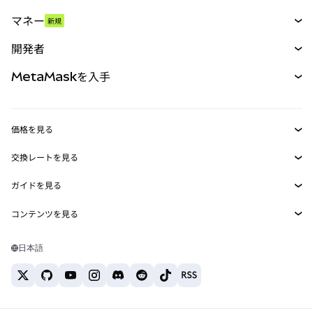
スワップ
マネー
新規
予測
新規
購入
開発者
パーペチュアル
新規
カード
ドキュメントを表示
MetaMaskを入手
RWA
mUSD
新規
ダッシュボード
トランザクションシールド
収益化
Smart Accounts Kit
Agent Wallet
新規
価格を見る
埋め込みウォレット
Snaps
ビットコインの価格
交換レートを見る
MetaMask Connect
イーサリアムの価格
報酬
新規
BTC→USD
Solanaの価格
ガイドを見る
Snaps
セキュリティ
ETH→USD
BTCの購入
Shiba Inuの価格
USDT→INR
コンテンツを見る
Web3サービス
サポート
ETHの購入
Pepeの価格
ビットコインウォレット
BTC→USDT
SOLの購入
キャリア
Tetherの価格
Solanaウォレット
日本語
BTC→INR
PEPEの購入
お問い合わせ
USDCの価格
おすすめの暗号資産カード
ETH→USDT
USDTの購入
Chanlinkの価格
おすすめのモバイル暗号資産ウォレット
USDT→PHP
USDCの購入
Polymarketとは？