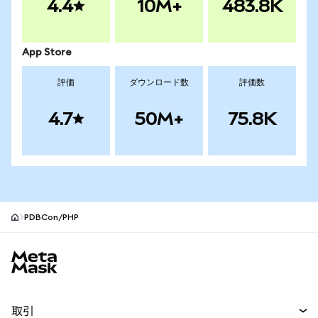
4.4
10M+
483.8K
App Store
評価
ダウンロード数
評価数
4.7
50M+
75.8K
PDBCon/PHP
MetaMaskサイトフッター
取引