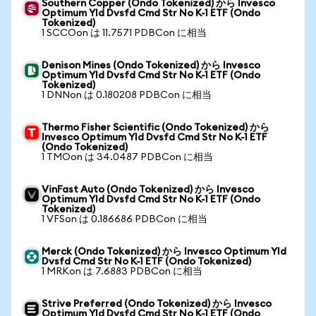
Southern Copper (Ondo Tokenized) から Invesco
Optimum Yld Dvsfd Cmd Str No K-1 ETF (Ondo
Tokenized)
1 SCCOon は 11.7571 PDBCon に相当
Denison Mines (Ondo Tokenized) から Invesco
Optimum Yld Dvsfd Cmd Str No K-1 ETF (Ondo
Tokenized)
1 DNNon は 0.180208 PDBCon に相当
Thermo Fisher Scientific (Ondo Tokenized) から
Invesco Optimum Yld Dvsfd Cmd Str No K-1 ETF
(Ondo Tokenized)
1 TMOon は 34.0487 PDBCon に相当
VinFast Auto (Ondo Tokenized) から Invesco
Optimum Yld Dvsfd Cmd Str No K-1 ETF (Ondo
Tokenized)
1 VFSon は 0.186686 PDBCon に相当
Merck (Ondo Tokenized) から Invesco Optimum Yld
Dvsfd Cmd Str No K-1 ETF (Ondo Tokenized)
1 MRKon は 7.6883 PDBCon に相当
Strive Preferred (Ondo Tokenized) から Invesco
Optimum Yld Dvsfd Cmd Str No K-1 ETF (Ondo