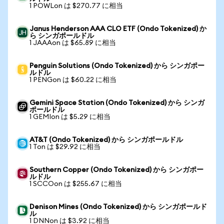
1 POWLon は $270.77 に相当
Janus Henderson AAA CLO ETF (Ondo Tokenized) か
ら シンガポールドル
1 JAAAon は $65.89 に相当
Penguin Solutions (Ondo Tokenized) から シンガポー
ルドル
1 PENGon は $60.22 に相当
Gemini Space Station (Ondo Tokenized) から シンガ
ポールドル
1 GEMIon は $5.29 に相当
AT&T (Ondo Tokenized) から シンガポールドル
1 Ton は $29.92 に相当
Southern Copper (Ondo Tokenized) から シンガポー
ルドル
1 SCCOon は $255.67 に相当
Denison Mines (Ondo Tokenized) から シンガポールド
ル
1 DNNon は $3.92 に相当