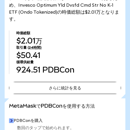
め、Invesco Optimum Yld Dvsfd Cmd Str No K-1
ETF (Ondo Tokenized)の時価総額は$2.01万となりま
す。
時価総額
$2.01万
取引量
(24時間)
$50.41
循環供給量
924.51
PDBCon
さらに統計を見る
さらに統計を見る
MetaMaskでPDBConを使用する方法
PDBConを購入
数回のタップで始められます。