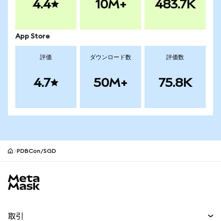
4.4
10M+
483.7K
App Store
評価
ダウンロード数
評価数
4.7
50M+
75.8K
PDBCon/SGD
MetaMaskサイトフッター
取引