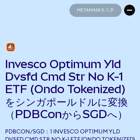
METAMASKを入手
METAMASKを入手
Invesco Optimum Yld
Dvsfd Cmd Str No K-1
ETF (Ondo Tokenized)
をシンガポールドルに変換
（PDBConからSGDへ）
PDBCON/SGD：1 INVESCO OPTIMUM YLD
DVSFD CMD STR NO K-1 ETF (ONDO TOKENIZED)