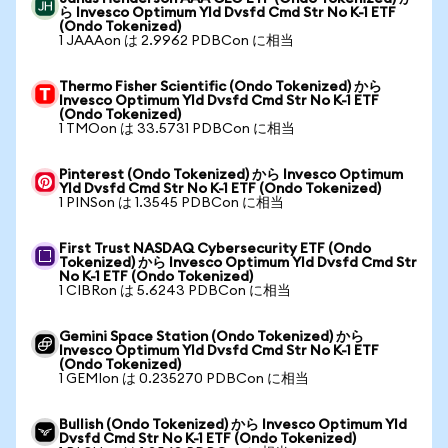
ら Invesco Optimum Yld Dvsfd Cmd Str No K-1 ETF
(Ondo Tokenized)
1 JAAAon は 2.9962 PDBCon に相当
Thermo Fisher Scientific (Ondo Tokenized) から
Invesco Optimum Yld Dvsfd Cmd Str No K-1 ETF
(Ondo Tokenized)
1 TMOon は 33.5731 PDBCon に相当
Pinterest (Ondo Tokenized) から Invesco Optimum
Yld Dvsfd Cmd Str No K-1 ETF (Ondo Tokenized)
1 PINSon は 1.3545 PDBCon に相当
First Trust NASDAQ Cybersecurity ETF (Ondo
Tokenized) から Invesco Optimum Yld Dvsfd Cmd Str
No K-1 ETF (Ondo Tokenized)
1 CIBRon は 5.6243 PDBCon に相当
Gemini Space Station (Ondo Tokenized) から
Invesco Optimum Yld Dvsfd Cmd Str No K-1 ETF
(Ondo Tokenized)
1 GEMIon は 0.235270 PDBCon に相当
Bullish (Ondo Tokenized) から Invesco Optimum Yld
Dvsfd Cmd Str No K-1 ETF (Ondo Tokenized)