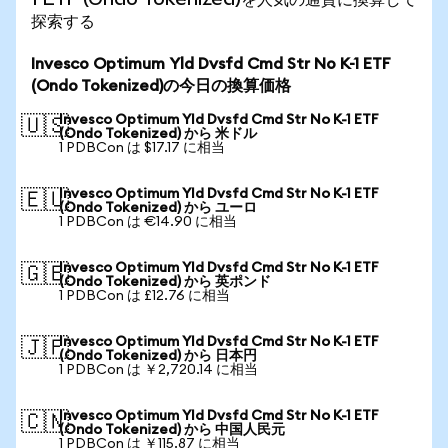
探索する
Invesco Optimum Yld Dvsfd Cmd Str No K-1 ETF
(Ondo Tokenized)の今日の換算価格
Invesco Optimum Yld Dvsfd Cmd Str No K-1 ETF
🇺🇸
(Ondo Tokenized) から 米ドル
1 PDBCon は $17.17 に相当
Invesco Optimum Yld Dvsfd Cmd Str No K-1 ETF
🇪🇺
(Ondo Tokenized) から ユーロ
1 PDBCon は €14.90 に相当
Invesco Optimum Yld Dvsfd Cmd Str No K-1 ETF
🇬🇧
(Ondo Tokenized) から 英ポンド
1 PDBCon は £12.76 に相当
Invesco Optimum Yld Dvsfd Cmd Str No K-1 ETF
🇯🇵
(Ondo Tokenized) から 日本円
1 PDBCon は ￥2,720.14 に相当
Invesco Optimum Yld Dvsfd Cmd Str No K-1 ETF
🇨🇳
(Ondo Tokenized) から 中国人民元
1 PDBCon は ￥115.87 に相当