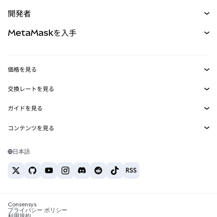
予測
新規
購入
開発者
パーペチュアル
新規
カード
ドキュメントを表示
MetaMaskを入手
RWA
mUSD
新規
ダッシュボード
トランザクションシールド
収益化
Smart Accounts Kit
Agent Wallet
新規
価格を見る
埋め込みウォレット
Snaps
ビットコインの価格
交換レートを見る
MetaMask Connect
イーサリアムの価格
報酬
新規
BTC→USD
Solanaの価格
ガイドを見る
Snaps
セキュリティ
ETH→USD
BTCの購入
Shiba Inuの価格
USDT→INR
コンテンツを見る
Web3サービス
サポート
ETHの購入
Pepeの価格
ビットコインウォレット
BTC→USDT
SOLの購入
キャリア
Tetherの価格
Solanaウォレット
日本語
BTC→INR
PEPEの購入
お問い合わせ
USDCの価格
おすすめの暗号資産カード
ETH→USDT
USDTの購入
Chanlinkの価格
おすすめのモバイル暗号資産ウォレット
USDT→PHP
USDCの購入
Polymarketとは？
BTC→EUR
SHIBの購入
Consensys
税制関連ニュース
プライバシー ポリシー
利用規約