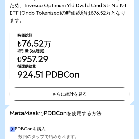
ため、Invesco Optimum Yld Dvsfd Cmd Str No K-1
ETF (Ondo Tokenized)の時価総額は₺76.52万となり
ます。
時価総額
₺76.52万
取引量
(24時間)
₺957.29
循環供給量
924.51
PDBCon
さらに統計を見る
さらに統計を見る
MetaMaskでPDBConを使用する方法
PDBConを購入
数回のタップで始められます。