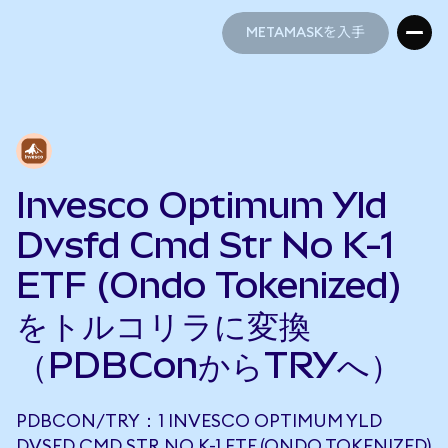
METAMASKを入手
METAMASKを入手
Invesco Optimum Yld
Dvsfd Cmd Str No K-1
ETF (Ondo Tokenized)
をトルコリラに変換
（PDBConからTRYへ）
PDBCON/TRY：1 INVESCO OPTIMUM YLD
DVSFD CMD STR NO K-1 ETF (ONDO TOKENIZED)