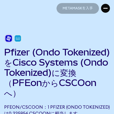
METAMASKを入手
METAMASKを入手
Pfizer (Ondo Tokenized)
をCisco Systems (Ondo
Tokenized)に変換
（PFEonからCSCOon
へ）
PFEON/CSCOON：1 PFIZER (ONDO TOKENIZED)
は0.225956 CSCOONに相当します