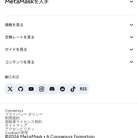
MetaMaskを入手
RWA
mUSD
新規
ダッシュボード
トランザクションシールド
収益化
Smart Accounts Kit
Agent Wallet
新規
価格を見る
埋め込みウォレット
Snaps
ビットコインの価格
交換レートを見る
MetaMask Connect
イーサリアムの価格
報酬
新規
BTC→USD
Solanaの価格
ガイドを見る
Snaps
セキュリティ
ETH→USD
BTCの購入
Shiba Inuの価格
USDT→INR
コンテンツを見る
Web3サービス
サポート
ETHの購入
Pepeの価格
ビットコインウォレット
BTC→USDT
SOLの購入
キャリア
Tetherの価格
Solanaウォレット
日本語
BTC→INR
PEPEの購入
お問い合わせ
USDCの価格
おすすめの暗号資産カード
ETH→USDT
USDTの購入
Chanlinkの価格
おすすめのモバイル暗号資産ウォレット
USDT→PHP
USDCの購入
Polymarketとは？
BTC→EUR
SHIBの購入
Consensys
税制関連ニュース
プライバシー ポリシー
利用規約
BNBの購入
貢献者ライセンス契約
暗号資産の購入方法は？
サイトマップ
アクセシビリティ
ビットコインを売るには？
Cookieの管理
©2026 MetaMask • A Consensys Formation