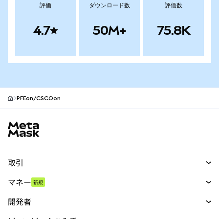
評価
ダウンロード数
評価数
4.7
50M+
75.8K
PFEon/CSCOon
MetaMaskサイトフッター
取引
スワップ
マネー
新規
予測
新規
購入
開発者
パーペチュアル
新規
カード
ドキュメントを表示