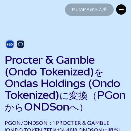
METAMASKを入手
METAMASKを入手
Procter & Gamble
(Ondo Tokenized)を
Ondas Holdings (Ondo
Tokenized)に変換（PGon
からONDSonへ）
PGON/ONDSON：1 PROCTER & GAMBLE
(ONDO TOKENIZED)は16.4818 ONDSONに相当し