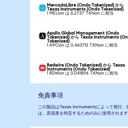
MercadoLibre (Ondo Tokenized) から
Texas Instruments (Ondo Tokenized)
1 MELIon は 6.2737 TXNon に相当
Apollo Global Management (Ondo
Tokenized) から Texas Instruments (O
Tokenized)
1 APOon は 0.463712 TXNon に相当
Redwire (Ondo Tokenized) から Texas
Instruments (Ondo Tokenized)
1 RDWon は 0.041896 TXNon に相当
免責事項
この製品はTexas Instrumentsによって
は、原資産を特定するためのみに使用されます