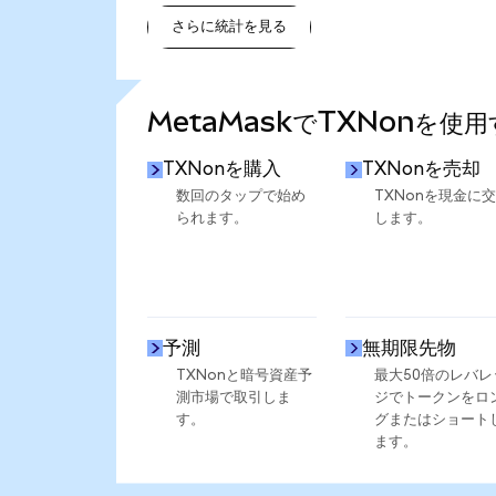
さらに統計を見る
さらに統計を見る
MetaMaskでTXNonを使
TXNonを購入
TXNonを売却
数回のタップで始め
TXNonを現金に
られます。
します。
予測
無期限先物
TXNonと暗号資産予
最大50倍のレバレ
測市場で取引しま
ジでトークンをロ
す。
グまたはショート
ます。