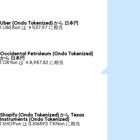
Uber (Ondo Tokenized) から 日本円
1 UBERon は ￥11,117.97 に相当
Occidental Petroleum (Ondo Tokenized)
から 日本円
1 OXYon は ￥8,987.82 に相当
Shopify (Ondo Tokenized) から Texas
Instruments (Ondo Tokenized)
1 SHOPon は 0.516893 TXNon に相当