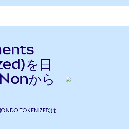
ments
ized)を日
Nonから
(ONDO TOKENIZED)は