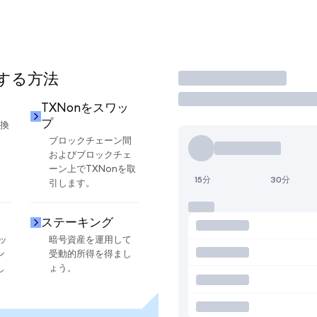
用する方法
取引
TXNonをスワッ
プ
交換
ブロックチェーン間
およびブロックチェ
ーン上でTXNonを取
15分
30分
引します。
ステーキング
ッ
暗号資産を運用して
ン
受動的所得を得まし
し
ょう。