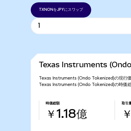
TXNONをJPYにスワップ
Texas Instruments (On
Texas Instruments (Ondo Tokeniz
Texas Instruments (Ondo Tokenized
時価総額
取引
￥1.18億
￥