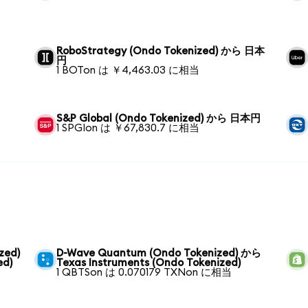
RoboStrategy (Ondo Tokenized) から 日本
円
1 BOTon は ￥4,463.03 に相当
S&P Global (Ondo Tokenized) から 日本円
1 SPGIon は ￥67,830.7 に相当
zed)
D-Wave Quantum (Ondo Tokenized) から
ed)
Texas Instruments (Ondo Tokenized)
1 QBTSon は 0.070179 TXNon に相当