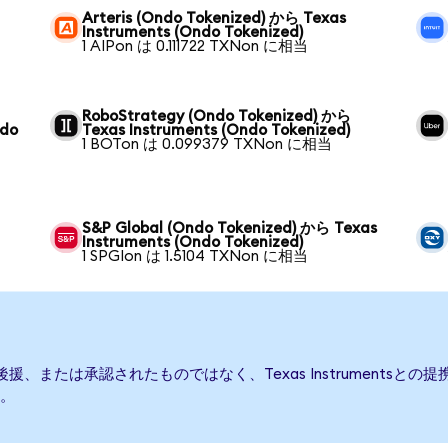
Arteris (Ondo Tokenized) から Texas
Instruments (Ondo Tokenized)
1 AIPon は 0.111722 TXNon に相当
RoboStrategy (Ondo Tokenized) から
ndo
Texas Instruments (Ondo Tokenized)
1 BOTon は 0.099379 TXNon に相当
S&P Global (Ondo Tokenized) から Texas
Instruments (Ondo Tokenized)
1 SPGIon は 1.5104 TXNon に相当
発行、後援、または承認されたものではなく、Texas Instrument
。