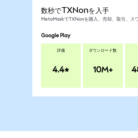
数秒でTXNonを入手
MetaMaskでTXNonを購入、売却、取引
Google Play
評価
ダウンロード数
4.4
10M+
4