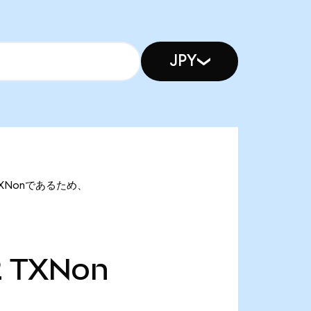
JPY
2 TXNonであるため、
2
TXNon