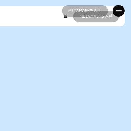
METAMASKを入手
METAMASKを入手
METAMASKを入手
METAMASKを入手