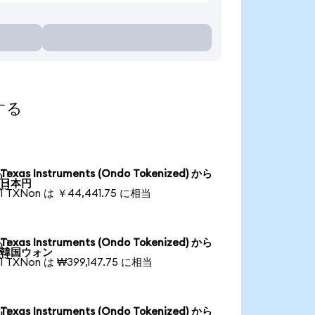
する
Texas Instruments (Ondo Tokenized) から

日本円
1 TXNon は ￥44,441.75 に相当
Texas Instruments (Ondo Tokenized) から

韓国ウォン
1 TXNon は ₩399,147.75 に相当
Texas Instruments (Ondo Tokenized) から