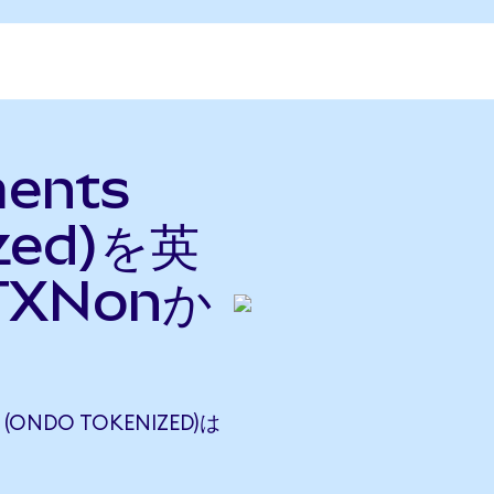
ments
ized)を英
XNonか
 (ONDO TOKENIZED)は