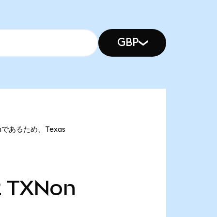
GBP
Nonであるため、Texas
2
TXNon