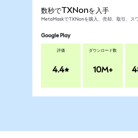
数秒でTXNonを入手
MetaMaskでTXNonを購入、売却、取引
Google Play
評価
ダウンロード数
4.4
10M+
4