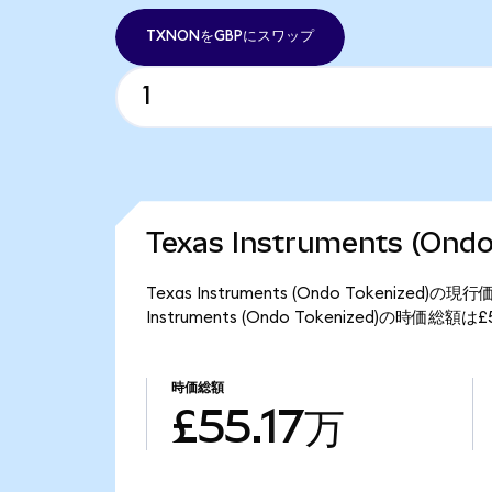
TXNONをGBPにスワップ
Texas Instruments (On
Texas Instruments (Ondo Tokeniz
Instruments (Ondo Tokenized)の時価総
時価総額
£55.17万