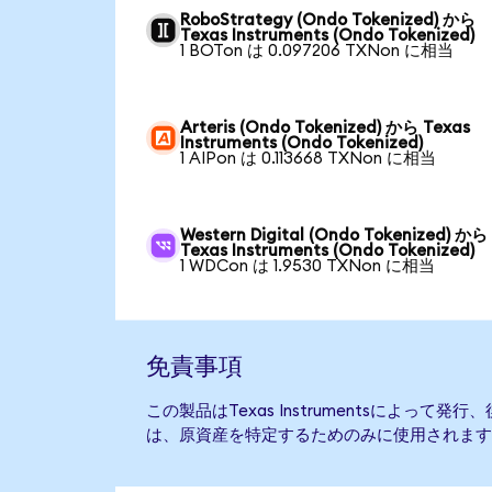
RoboStrategy (Ondo Tokenized) から
Texas Instruments (Ondo Tokenized)
1 BOTon は 0.097206 TXNon に相当
Arteris (Ondo Tokenized) から Texas
Instruments (Ondo Tokenized)
1 AIPon は 0.113668 TXNon に相当
Western Digital (Ondo Tokenized) から
Texas Instruments (Ondo Tokenized)
1 WDCon は 1.9530 TXNon に相当
免責事項
この製品はTexas Instrumentsによって
は、原資産を特定するためのみに使用されます