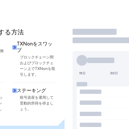
用する方法
取引
TXNonをスワッ
プ
交換
ブロックチェーン間
およびブロックチェ
ーン上でTXNonを取
15分
30分
引します。
ステーキング
ッ
暗号資産を運用して
ン
受動的所得を得まし
し
ょう。