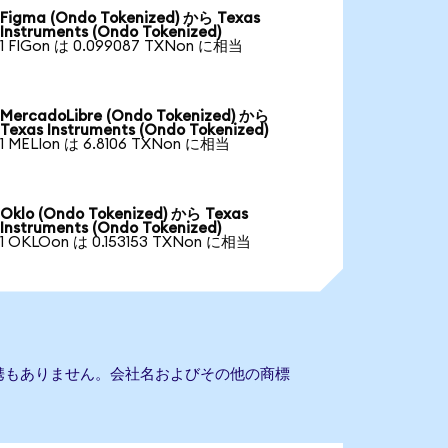
Figma (Ondo Tokenized) から Texas
Instruments (Ondo Tokenized)
1 FIGon は 0.099087 TXNon に相当
MercadoLibre (Ondo Tokenized) から
Texas Instruments (Ondo Tokenized)
1 MELIon は 6.8106 TXNon に相当
Oklo (Ondo Tokenized) から Texas
Instruments (Ondo Tokenized)
1 OKLOon は 0.153153 TXNon に相当
sとの提携もありません。会社名およびその他の商標