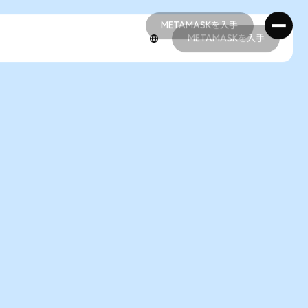
METAMASKを入手
METAMASKを入手
METAMASKを入手
METAMASKを入手