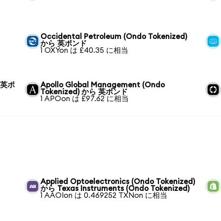
Occidental Petroleum (Ondo Tokenized)
から 英ポンド
1 OXYon は £40.35 に相当
ら 英ポ
Apollo Global Management (Ondo
Tokenized) から 英ポンド
1 APOon は £97.62 に相当
Applied Optoelectronics (Ondo Tokenized)
から Texas Instruments (Ondo Tokenized)
1 AAOIon は 0.469252 TXNon に相当