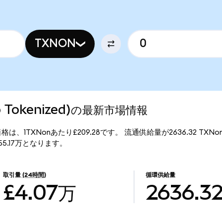
TXNON
do Tokenized)の最新市場情報
ed)の現行価格は、1TXNonあたり£209.28です。 流通供給量が2636.32 TX
額は£55.17万となります。
取引量
(24時間)
循環供給量
£4.07万
2636.3