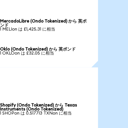
MercadoLibre (Ondo Tokenized) から 英ポ
ンド
1 MELIon は £1,425.31 に相当
Oklo (Ondo Tokenized) から 英ポンド
1 OKLOon は £32.05 に相当
Shopify (Ondo Tokenized) から Texas
Instruments (Ondo Tokenized)
1 SHOPon は 0.517713 TXNon に相当