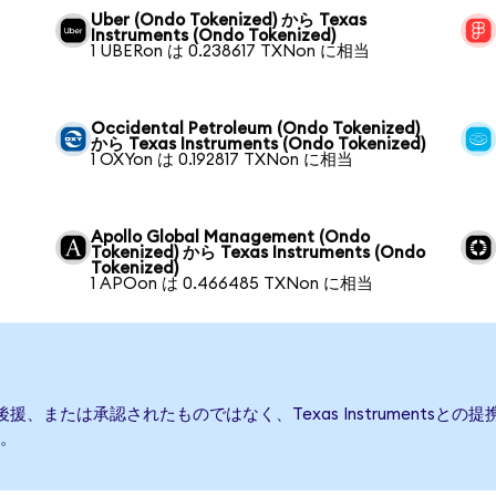
Uber (Ondo Tokenized) から Texas
Instruments (Ondo Tokenized)
1 UBERon は 0.238617 TXNon に相当
Occidental Petroleum (Ondo Tokenized)
から Texas Instruments (Ondo Tokenized)
1 OXYon は 0.192817 TXNon に相当
Apollo Global Management (Ondo
Tokenized) から Texas Instruments (Ondo
Tokenized)
1 APOon は 0.466485 TXNon に相当
発行、後援、または承認されたものではなく、Texas Instrument
。