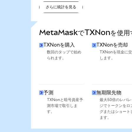
さらに統計を見る
さらに統計を見る
MetaMaskでTXNonを使
TXNonを購入
TXNonを売却
数回のタップで始め
TXNonを現金に
られます。
します。
予測
無期限先物
TXNonと暗号資産予
最大50倍のレバレ
測市場で取引しま
ジでトークンをロ
す。
グまたはショート
ます。