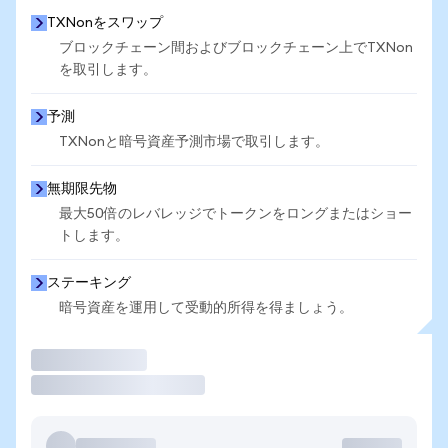
TXNonをスワップ
ブロックチェーン間およびブロックチェーン上でTXNon
を取引します。
予測
TXNonと暗号資産予測市場で取引します。
無期限先物
最大50倍のレバレッジでトークンをロングまたはショー
トします。
ステーキング
暗号資産を運用して受動的所得を得ましょう。
取引