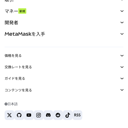
スワップ
マネー
新規
予測
新規
購入
開発者
パーペチュアル
新規
カード
ドキュメントを表示
MetaMaskを入手
RWA
mUSD
新規
ダッシュボード
トランザクションシールド
収益化
Smart Accounts Kit
Agent Wallet
新規
価格を見る
埋め込みウォレット
Snaps
ビットコインの価格
交換レートを見る
MetaMask Connect
イーサリアムの価格
報酬
新規
BTC→USD
Solanaの価格
ガイドを見る
Snaps
セキュリティ
ETH→USD
BTCの購入
Shiba Inuの価格
USDT→INR
コンテンツを見る
Web3サービス
サポート
ETHの購入
Pepeの価格
ビットコインウォレット
BTC→USDT
SOLの購入
キャリア
Tetherの価格
Solanaウォレット
日本語
BTC→INR
PEPEの購入
お問い合わせ
USDCの価格
おすすめの暗号資産カード
ETH→USDT
USDTの購入
Chanlinkの価格
おすすめのモバイル暗号資産ウォレット
USDT→PHP
USDCの購入